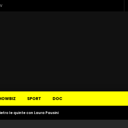
TV
HOWBIZ
SPORT
DOC
dietro le quinte con Laura Pausini