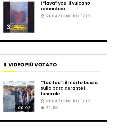
I “lava” you! Il vulcano
romantico
REDAZIONE BLITZTV
3
IL VIDEO PIÙ VOTATO
“Toc toc”: il morto bussa
sulla bara durante il
funerale
REDAZIONE BLITZTV
41.6K
00:02