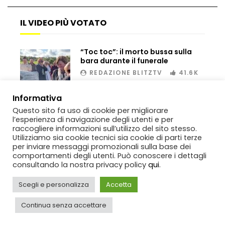
IL VIDEO PIÙ VOTATO
“Toc toc”: il morto bussa sulla
bara durante il funerale
REDAZIONE BLITZTV
41.6K
00:02
Informativa
Questo sito fa uso di cookie per migliorare
l’esperienza di navigazione degli utenti e per
raccogliere informazioni sull’utilizzo del sito stesso.
Utilizziamo sia cookie tecnici sia cookie di parti terze
per inviare messaggi promozionali sulla base dei
comportamenti degli utenti. Può conoscere i dettagli
consultando la nostra privacy policy
qui
.
Scegli e personalizza
Accetta
Copyright
BlitzTV
© 2019-2025
SIGNO
Via Rabolini, 13 Milano - P.IVA
IT11812250154. Tutti i diritti sono riservati.
Continua senza accettare