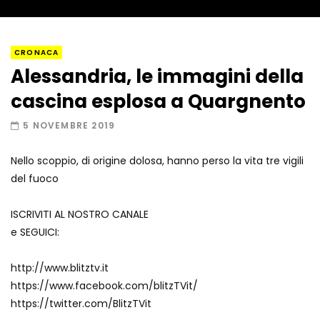
Napoli, così è stato scoperto il rifugio
CRONACA
del latitante
Alessandria, le immagini della
cascina esplosa a Quargnento
Un metro di neve in poche ore a Prato
5 NOVEMBRE 2019
Nevoso
Nello scoppio, di origine dolosa, hanno perso la vita tre vigili
del fuoco
Roma, la metro C diventa un museo:
ecco cosa c’è nelle nuove stazioni
ISCRIVITI AL NOSTRO CANALE
e SEGUICI:
Lucca, blitz della Finanza nello studio
http://www.blitztv.it
medico abusivo
https://www.facebook.com/blitzTVit/
https://twitter.com/BlitzTVit