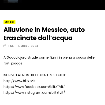
I “lava” you! Il vulcano romantico
ESTERI
Alluvione in Messico, auto
trascinate dall’acqua
Amiocuggino fa saltare in aria il drone
1 SETTEMBRE 2023
A Guadalajara strade come fiumi in piena a causa delle
forti piogge
Record di baci in 30 secondi
ISCRIVITI AL NOSTRO CANALE e SEGUICI:
http://www.blitztv.it
https://www.facebook.com/blitzTVit/
Due navi USA si scontrano in mare
https://www.instagram.com/blitztvit/