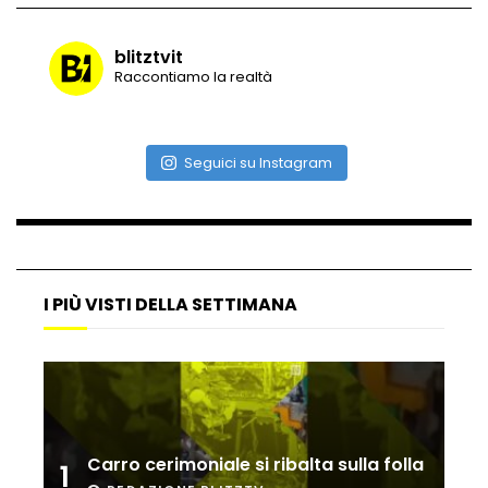
incredibile
blitztvit
Raccontiamo la realtà
Vulcano di ghiaccio a New York #neve
#snow
Seguici su Instagram
Ammiocuggino con la ruspa… finisce
male
I PIÙ VISTI DELLA SETTIMANA
Atterraggio di emergenza tra le auto:
attimi di paura
Incidente aereo a Mogadiscio, aereo
perde il controllo
Carro cerimoniale si ribalta sulla folla
1