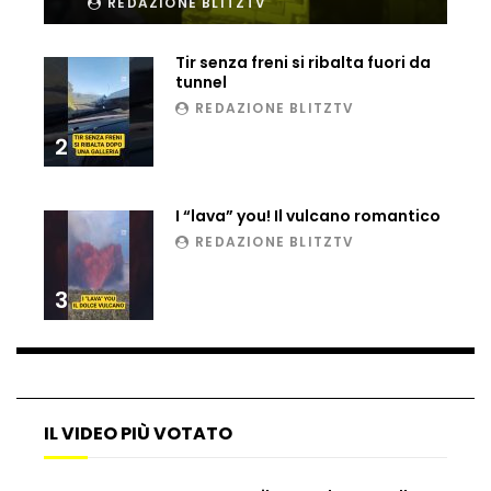
REDAZIONE BLITZTV
Ucraina, ecco come gli F16 intercettano
Tir senza freni si ribalta fuori da
i droni russi
tunnel
REDAZIONE BLITZTV
2
Tir bloccato sul passaggio a livello:
treno lo distrugge
I “lava” you! Il vulcano romantico
REDAZIONE BLITZTV
Parco divertimenti, attrazione cede
all’improvviso
3
Auto fuori controllo in Guatemala,
tragedia a Petén
IL VIDEO PIÙ VOTATO
Russia sotto zero: fiumi congelati e navi