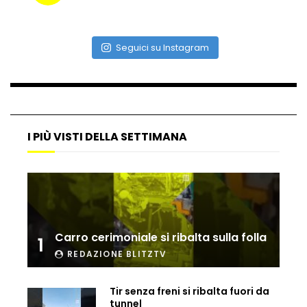
Ammiocuggino con la ruspa… finisce
male
Seguici su Instagram
Atterraggio di emergenza tra le auto:
attimi di paura
I PIÙ VISTI DELLA SETTIMANA
Incidente aereo a Mogadiscio, aereo
perde il controllo
Carro cerimoniale si ribalta sulla folla
1
Ucraina, ecco come gli F16 intercettano
i droni russi
REDAZIONE BLITZTV
Tir senza freni si ribalta fuori da
tunnel