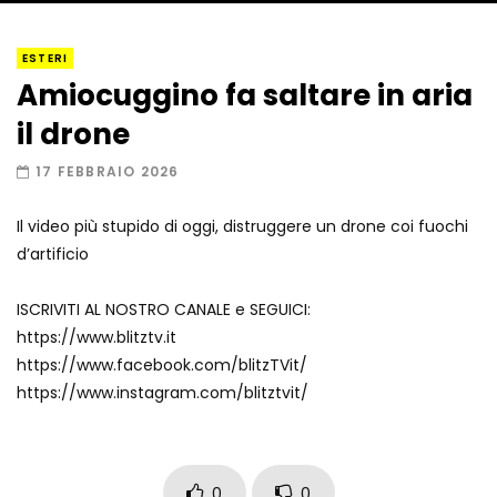
I “lava” you! Il vulcano romantico
ESTERI
Amiocuggino fa saltare in aria
il drone
Record di baci in 30 secondi
17 FEBBRAIO 2026
Il video più stupido di oggi, distruggere un drone coi fuochi
d’artificio
Due navi USA si scontrano in mare
ISCRIVITI AL NOSTRO CANALE e SEGUICI:
https://www.blitztv.it
https://www.facebook.com/blitzTVit/
Auto coperta dal letame dopo
https://www.instagram.com/blitztvit/
incidente
0
0
Nei casinò arriva il cambio oro