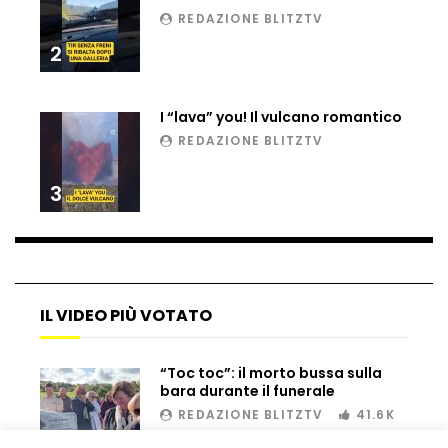
Tir bloccato sul passaggio a livello:
REDAZIONE BLITZTV
treno lo distrugge
2
Parco divertimenti, attrazione cede
I “lava” you! Il vulcano romantico
all’improvviso
REDAZIONE BLITZTV
3
Auto fuori controllo in Guatemala,
tragedia a Petén
Russia sotto zero: fiumi congelati e navi
IL VIDEO PIÙ VOTATO
rompighiaccio a Mosca
“Toc toc”: il morto bussa sulla
bara durante il funerale
Bombe russe sulle montagne per creare
REDAZIONE BLITZTV
41.6K
valanghe e proteggere i turisti