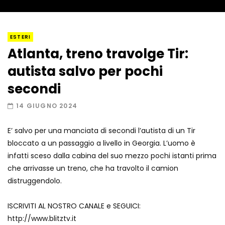
I “lava” you! Il vulcano romantico
ESTERI
Atlanta, treno travolge Tir:
autista salvo per pochi
Amiocuggino fa saltare in aria il drone
secondi
14 GIUGNO 2024
E’ salvo per una manciata di secondi l’autista di un Tir
Record di baci in 30 secondi
bloccato a un passaggio a livello in Georgia. L’uomo è
infatti sceso dalla cabina del suo mezzo pochi istanti prima
che arrivasse un treno, che ha travolto il camion
distruggendolo.
Due navi USA si scontrano in mare
ISCRIVITI AL NOSTRO CANALE e SEGUICI:
http://www.blitztv.it