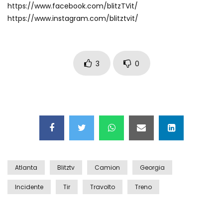
https://www.facebook.com/blitzTVit/
Auto coperta dal letame dopo
https://www.instagram.com/blitztvit/
incidente
Nei casinò arriva il cambio oro
3
0
automatico
Esplode cabina elettrica sotterranea
Grattacielo crolla per un incendio
Atlanta
Blitztv
Camion
Georgia
Incidente
Tir
Travolto
Treno
Il gelo estremo crea un vulcano
incredibile