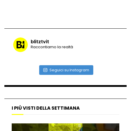
Vulcano di ghiaccio a New York #neve
#snow
blitztvit
Raccontiamo la realtà
Ammiocuggino con la ruspa… finisce
male
Seguici su Instagram
Atterraggio di emergenza tra le auto:
attimi di paura
I PIÙ VISTI DELLA SETTIMANA
Incidente aereo a Mogadiscio, aereo
perde il controllo