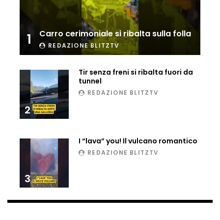
Ucraina, ecco come gli F16 intercettano
i droni russi
Carro cerimoniale si ribalta sulla folla
1
REDAZIONE BLITZTV
Tir bloccato sul passaggio a livello:
treno lo distrugge
Tir senza freni si ribalta fuori da
tunnel
REDAZIONE BLITZTV
2
Parco divertimenti, attrazione cede
all’improvviso
I “lava” you! Il vulcano romantico
REDAZIONE BLITZTV
Auto fuori controllo in Guatemala,
tragedia a Petén
3
Russia sotto zero: fiumi congelati e navi
rompighiaccio a Mosca