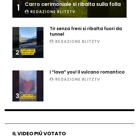
Carro cerimoniale si ribalta sulla folla
1
REDAZIONE BLITZTV
Ucraina, ecco come gli F16 intercettano
i droni russi
Tir senza freni si ribalta fuori da
tunnel
REDAZIONE BLITZTV
Tir bloccato sul passaggio a livello:
treno lo distrugge
2
I “lava” you! Il vulcano romantico
Parco divertimenti, attrazione cede
REDAZIONE BLITZTV
all’improvviso
3
Auto fuori controllo in Guatemala,
tragedia a Petén
IL VIDEO PIÙ VOTATO
Russia sotto zero: fiumi congelati e navi