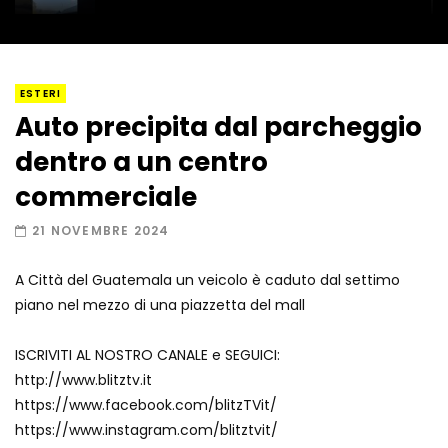
I “lava” you! Il vulcano romantico
ESTERI
Auto precipita dal parcheggio
dentro a un centro
Amiocuggino fa saltare in aria il drone
commerciale
21 NOVEMBRE 2024
A Città del Guatemala un veicolo è caduto dal settimo
Record di baci in 30 secondi
piano nel mezzo di una piazzetta del mall
ISCRIVITI AL NOSTRO CANALE e SEGUICI:
http://www.blitztv.it
Due navi USA si scontrano in mare
https://www.facebook.com/blitzTVit/
https://www.instagram.com/blitztvit/