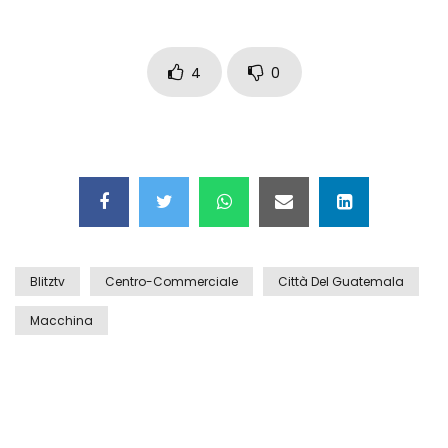
Auto coperta dal letame dopo
incidente
4
0
Nei casinò arriva il cambio oro
automatico
Esplode cabina elettrica sotterranea
Blitztv
Centro-Commerciale
Città Del Guatemala
Macchina
Grattacielo crolla per un incendio
Il gelo estremo crea un vulcano