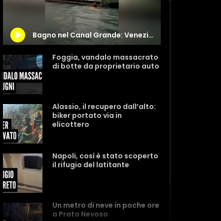
Bagno nel Canal Grande: Venezia torna “vittima” dei turisti
Foggia, vandalo massacrato
di botte da proprietario auto
Alassio, il recupero dall’alto:
biker portato via in
elicottero
Napoli, così è stato scoperto
il rifugio del latitante
Un metro di neve in poche ore
a Prato Nevoso