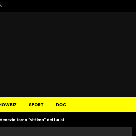
TV
HOWBIZ
SPORT
DOC
enezia torna “vittima” dei turisti