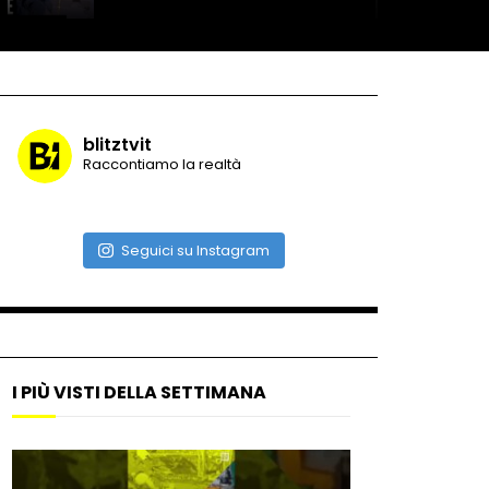
Roma, la metro C diventa un
museo: ecco cosa c’è nelle
nuove stazioni
blitztvit
Raccontiamo la realtà
Lucca, blitz della Finanza
nello studio medico abusivo
Seguici su Instagram
Maschere e lusso fake: blitz
nella villa-showroom
I PIÙ VISTI DELLA SETTIMANA
Gioia Tauro, carico esplosivo
in un container: il momento in
cui viene fatto brillare