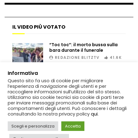
Dramma ai Fori Imperiali: soccorritori al
IL VIDEO PIÙ VOTATO
lavoro per 11 ore, operaio muore dopo il
salvataggio
“Toc toc”: il morto bussa sulla
bara durante il funerale
Scambio di droga, inseguimento e fuga:
REDAZIONE BLITZTV
41.6K
sequestro spettacolare tra Sicilia e
Tunisia
00:02
Informativa
Questo sito fa uso di cookie per migliorare
Genova, raid nel liceo occupato: le
l’esperienza di navigazione degli utenti e per
immagini dei danni
raccogliere informazioni sull’utilizzo del sito stesso.
Utilizziamo sia cookie tecnici sia cookie di parti terze
per inviare messaggi promozionali sulla base dei
comportamenti degli utenti. Può conoscere i dettagli
consultando la nostra privacy policy
qui
.
Genova, sequestrata Ferrari da
700mila euro: il tentativo di
Scegli e personalizza
Accetta
contrabbando scoperto al porto
Copyright
BlitzTV
© 2019-2025
SIGNO
Via Rabolini, 13 Milano - P.IVA
IT11812250154. Tutti i diritti sono riservati.