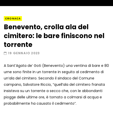
Napoli, così è stato scoperto il rifugio
CRONACA
del latitante
Benevento, crolla ala del
cimitero: le bare finiscono nel
Un metro di neve in poche ore a Prato
torrente
Nevoso
19 GENNAIO 2023
A Sant’Agata de’ Goti (Benevento) una ventina di bare e 80
Roma, la metro C diventa un museo:
urne sono finite in un torrente in seguito al cedimento di
ecco cosa c’è nelle nuove stazioni
un’ala del cimitero. Secondo il sindaco del Comune
campano, Salvatore Riccio, “quell’ala del cimitero franata
insisteva su un torrente a secco che, con le abbondanti
Lucca, blitz della Finanza nello studio
piogge delle ultime ore, è tornato a colmarsi di acqua e
medico abusivo
probabilmente ha causato il cedimento”.