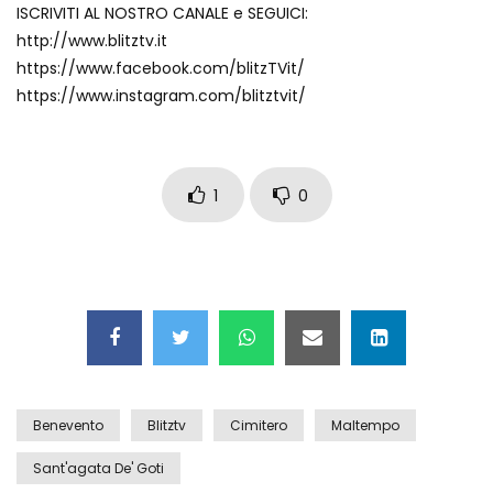
ISCRIVITI AL NOSTRO CANALE e SEGUICI:
Maschere e lusso fake: blitz nella villa-
http://www.blitztv.it
showroom
https://www.facebook.com/blitzTVit/
https://www.instagram.com/blitztvit/
Gioia Tauro, carico esplosivo in un
container: il momento in cui viene fatto
brillare
1
0
Ragusa, arrestati i responsabili del
sequestro del 17enne
Auto contromano a Napoli: il caos dopo
la partita
Benevento
Blitztv
Cimitero
Maltempo
Incidente in Fulvio Testi a Milano, gli
Sant'agata De' Goti
attimi dopo lo scontro