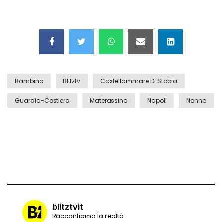
Maltempo, il ristorante di Antonia
Klugmann sott’acqua
Bambino
Blitztv
Castellammare Di Stabia
Frana travolge casa a Cormons: il video
girato dal ragazzo disperso prima del
Guardia-Costiera
Materassino
Napoli
Nonna
crollo
Camera, seduta sospesa per un malore
del deputato Tabacci
Cinque colpi in tre giorni a Milano: le
immagini che lo tradiscono
blitztvit
Raccontiamo la realtà