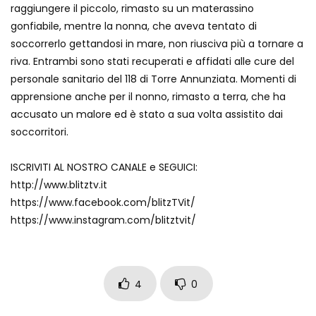
raggiungere il piccolo, rimasto su un materassino
Maschere e lusso fake: blitz nella villa-
gonfiabile, mentre la nonna, che aveva tentato di
showroom
soccorrerlo gettandosi in mare, non riusciva più a tornare a
riva. Entrambi sono stati recuperati e affidati alle cure del
personale sanitario del 118 di Torre Annunziata. Momenti di
Gioia Tauro, carico esplosivo in un
apprensione anche per il nonno, rimasto a terra, che ha
container: il momento in cui viene fatto
brillare
accusato un malore ed è stato a sua volta assistito dai
soccorritori.
Ragusa, arrestati i responsabili del
ISCRIVITI AL NOSTRO CANALE e SEGUICI:
sequestro del 17enne
http://www.blitztv.it
https://www.facebook.com/blitzTVit/
https://www.instagram.com/blitztvit/
Auto contromano a Napoli: il caos dopo
la partita
4
0
Incidente in Fulvio Testi a Milano, gli
attimi dopo lo scontro