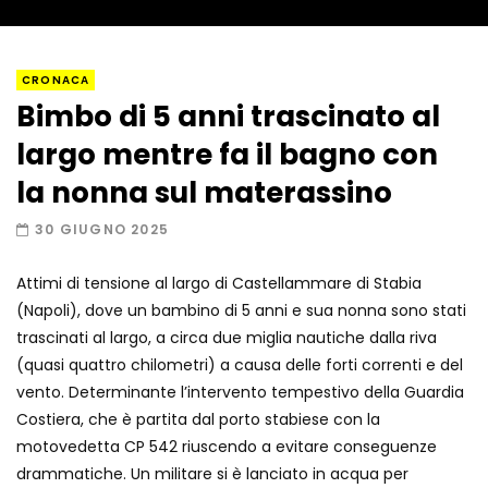
Napoli, così è stato scoperto il rifugio
CRONACA
del latitante
Bimbo di 5 anni trascinato al
largo mentre fa il bagno con
Un metro di neve in poche ore a Prato
la nonna sul materassino
Nevoso
30 GIUGNO 2025
Attimi di tensione al largo di Castellammare di Stabia
Roma, la metro C diventa un museo:
(Napoli), dove un bambino di 5 anni e sua nonna sono stati
ecco cosa c’è nelle nuove stazioni
trascinati al largo, a circa due miglia nautiche dalla riva
(quasi quattro chilometri) a causa delle forti correnti e del
vento. Determinante l’intervento tempestivo della Guardia
Lucca, blitz della Finanza nello studio
Costiera, che è partita dal porto stabiese con la
medico abusivo
motovedetta CP 542 riuscendo a evitare conseguenze
drammatiche. Un militare si è lanciato in acqua per