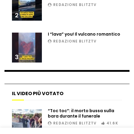
REDAZIONE BLITZTV
2
Dramma ai Fori Imperiali: soccorritori al
lavoro per 11 ore, operaio muore dopo il
salvataggio
I “lava” you! Il vulcano romantico
REDAZIONE BLITZTV
Scambio di droga, inseguimento e fuga:
3
sequestro spettacolare tra Sicilia e
Tunisia
Genova, raid nel liceo occupato: le
immagini dei danni
IL VIDEO PIÙ VOTATO
“Toc toc”: il morto bussa sulla
Genova, sequestrata Ferrari da
bara durante il funerale
700mila euro: il tentativo di
contrabbando scoperto al porto
REDAZIONE BLITZTV
41.6K