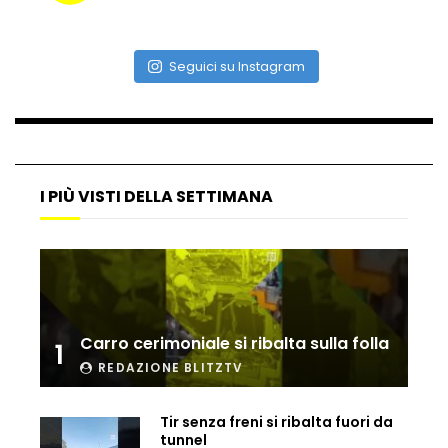
Matteo Renzi maratoneta, ad Atene
chiude in 4 ore e 10: “Up and down for
me is very difficult”
Seguici su Instagram
Ingresso da film a Taormina: lo sposo
plana tra le rovine greche
I PIÙ VISTI DELLA SETTIMANA
Incendio nel Vicentino, in fumo un
deposito di giocattoli
Il sindaco Silvia Salis porta in aula gli
Carro cerimoniale si ribalta sulla folla
insulti sessisti che riceve
1
REDAZIONE BLITZTV
Tir senza freni si ribalta fuori da
Notte incantata a Selva di Val Gardena,
tunnel
la prima neve trasforma il paese