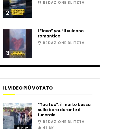
elicottero è da brividi
REDAZIONE BLITZTV
2
Un koala sale sul bus per
salvarsi dal traffico
I “lava” you! Il vulcano
romantico
REDAZIONE BLITZTV
Como, le capre fuggono dai
3
lupi: i vigili del fuoco le
riportano a casa
Nel bar entra una foca:
sorpresa in Nuova Zelanda
IL VIDEO PIÙ VOTATO
“Toc toc”: il morto bussa
Germania, il gesto virale
sulla bara durante il
della poliziotta che salva un
funerale
cigno “smarrito”
REDAZIONE BLITZTV
41.6K
00:02