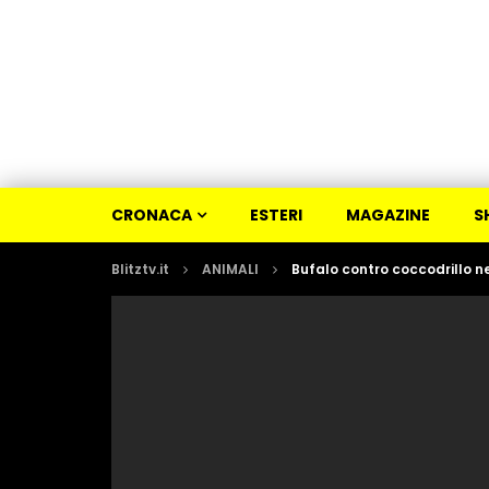
CRONACA
ESTERI
MAGAZINE
S
Blitztv.it
ANIMALI
Bufalo contro coccodrillo nel 