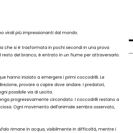
o virali più impressionanti dal mondo.
gia che si è trasformata in pochi secondi in una prova
 resto del branco, è entrato in un fiume per attraversarlo.
 hanno iniziato a emergere i primi coccodrilli. Le
rezione, provare a capire dove andare. I predatori,
i possibile via di uscita.
enga progressivamente circondato. I coccodrilli restano a
cciosa. Ogni movimento dell’animale sembra osservato,
bufalo rimane in acqua, visibilmente in difficoltà, mentre i