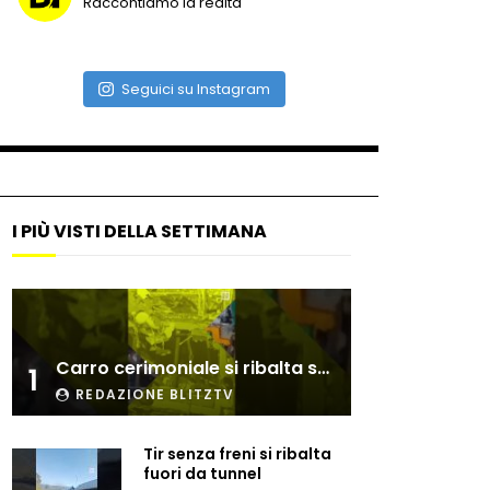
Raccontiamo la realtà
Elettra Lamborghini
sorprende tutti con i suoi
cavalli
Seguici su Instagram
Mucca impazzita invade
l’autostrada: video
incredibile
I PIÙ VISTI DELLA SETTIMANA
Coyote nuota fino ad
Alcatraz: avvistamento
incredibile
Emu in fuga catturato dalla
Carro cerimoniale si ribalta sulla folla
polizia: finisce in manette
1
REDAZIONE BLITZTV
Tir senza freni si ribalta
Camoscio bloccato sulla
fuori da tunnel
roccia: il salvataggio in