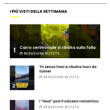
Matteo Renzi maratoneta, ad Atene
chiude in 4 ore e 10: “Up and down for
I PIÙ VISTI DELLA SETTIMANA
me is very difficult”
Ingresso da film a Taormina: lo sposo
plana tra le rovine greche
Carro cerimoniale si ribalta sulla folla
1
REDAZIONE BLITZTV
Incendio nel Vicentino, in fumo un
deposito di giocattoli
Tir senza freni si ribalta fuori da
tunnel
REDAZIONE BLITZTV
Il sindaco Silvia Salis porta in aula gli
insulti sessisti che riceve
2
I “lava” you! Il vulcano romantico
Notte incantata a Selva di Val Gardena,
REDAZIONE BLITZTV
la prima neve trasforma il paese