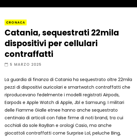
Napoli, così è stato scoperto il rifugio
CRONACA
del latitante
Catania, sequestrati 22mila
dispositivi per cellulari
Un metro di neve in poche ore a Prato
contraffatti
Nevoso
5 MARZO 2025
La guardia di finanza di Catania ha sequestrato oltre 22mila
Roma, la metro C diventa un museo:
pezzi di dispositivi auricolari e smartwatch contraffatti che
ecco cosa c’è nelle nuove stazioni
riproducevano fedelmente i modelli registrati Airpods,
Earpods e Apple Watch di Apple, Jbl e Samsung. I militari
delle Fiamme Gialle etnee hanno anche sequestrato
Lucca, blitz della Finanza nello studio
centinaia di articoli con false firme di noti brand, tra cui
medico abusivo
occhiali da sole RayBan e orologi Casio, ma anche
giocattoli contraffatti come Surprise Lol, peluche Bing,