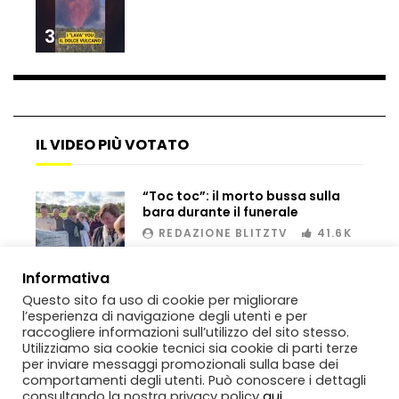
3
Dramma ai Fori Imperiali: soccorritori al
lavoro per 11 ore, operaio muore dopo il
salvataggio
IL VIDEO PIÙ VOTATO
Scambio di droga, inseguimento e fuga:
sequestro spettacolare tra Sicilia e
Tunisia
“Toc toc”: il morto bussa sulla
bara durante il funerale
REDAZIONE BLITZTV
41.6K
Genova, raid nel liceo occupato: le
immagini dei danni
00:02
Informativa
Questo sito fa uso di cookie per migliorare
l’esperienza di navigazione degli utenti e per
raccogliere informazioni sull’utilizzo del sito stesso.
Genova, sequestrata Ferrari da
Utilizziamo sia cookie tecnici sia cookie di parti terze
700mila euro: il tentativo di
per inviare messaggi promozionali sulla base dei
contrabbando scoperto al porto
comportamenti degli utenti. Può conoscere i dettagli
consultando la nostra privacy policy
qui
.