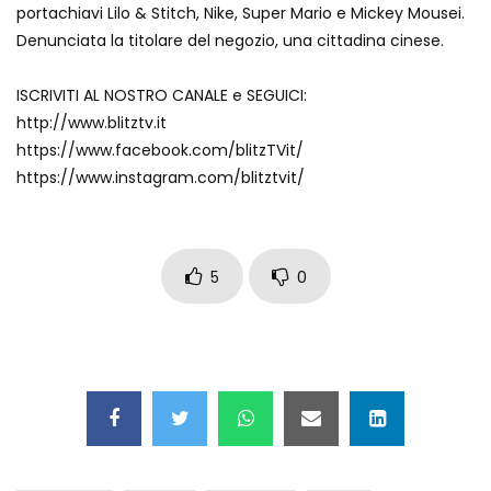
portachiavi Lilo & Stitch, Nike, Super Mario e Mickey Mousei.
Maschere e lusso fake: blitz nella villa-
Denunciata la titolare del negozio, una cittadina cinese.
showroom
ISCRIVITI AL NOSTRO CANALE e SEGUICI:
http://www.blitztv.it
Gioia Tauro, carico esplosivo in un
https://www.facebook.com/blitzTVit/
container: il momento in cui viene fatto
brillare
https://www.instagram.com/blitztvit/
Ragusa, arrestati i responsabili del
sequestro del 17enne
5
0
Auto contromano a Napoli: il caos dopo
la partita
Incidente in Fulvio Testi a Milano, gli
attimi dopo lo scontro