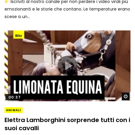
Iscriviti al nostro canale per non perdere i video virali più
emozionanti e le storie che contano. Le temperature erano
scese a un...
Gu
00:37
ANIMALI
Elettra Lamborghini sorprende tutti con i
suoi cavalli