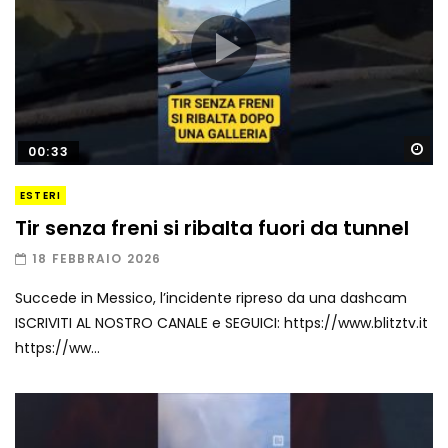
Gu
00:33
ESTERI
Tir senza freni si ribalta fuori da tunnel
18 FEBBRAIO 2026
Succede in Messico, l’incidente ripreso da una dashcam
ISCRIVITI AL NOSTRO CANALE e SEGUICI: https://www.blitztv.it
https://ww...