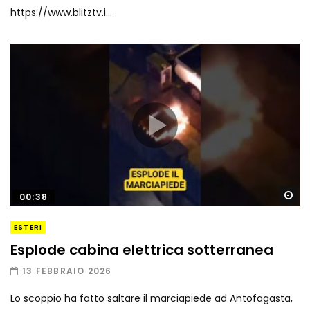
https://www.blitztv.i...
Gu
00:38
ESTERI
Esplode cabina elettrica sotterranea
13 FEBBRAIO 2026
Lo scoppio ha fatto saltare il marciapiede ad Antofagasta,