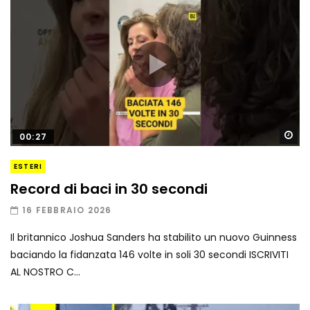
Gu
00:27
ESTERI
Record di baci in 30 secondi
16 FEBBRAIO 2026
Il britannico Joshua Sanders ha stabilito un nuovo Guinness
baciando la fidanzata 146 volte in soli 30 secondi ISCRIVITI
AL NOSTRO C...