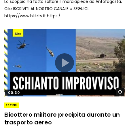
Lo scoppio ha fatto saltare il marciapiede ad Antofagasta,
Cile ISCRIVITI AL NOSTRO CANALE e SEGUICI:
https://www.blitztv.it https:/...
Gu
00:30
ESTERI
Elicottero militare precipita durante un
trasporto aereo