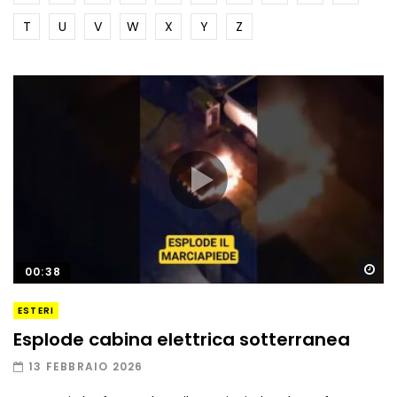
T
U
V
W
X
Y
Z
Gu
00:38
ESTERI
Esplode cabina elettrica sotterranea
13 FEBBRAIO 2026