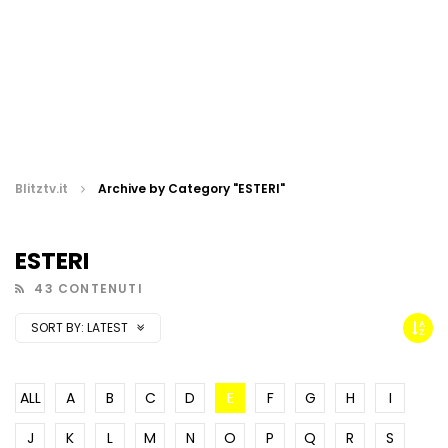
Blitztv.it
Archive by Category "ESTERI"
ESTERI
43 CONTENUTI
SORT BY:
LATEST
ALL
A
B
C
D
E
F
G
H
I
J
K
L
M
N
O
P
Q
R
S