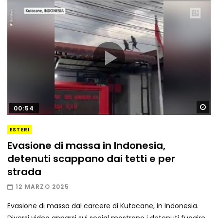
Gu
00:54
ESTERI
Evasione di massa in Indonesia,
detenuti scappano dai tetti e per
strada
12 MARZO 2025
Evasione di massa dal carcere di Kutacane, in Indonesia.
Diversi video apparsi sui social mostrano i detenuti fuggire