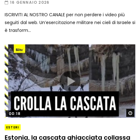
16 GENNAIO 2026
ISCRIVITI AL NOSTRO CANALE per non perdere i video più
seguiti dal web. Un’esercitazione militare nei cieli di Israele si
è trasform...
Gu
00:18
ESTERI
Estonia, la cascata ghiacciata collassa