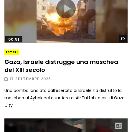
Gu
00:51
ESTERI
Gaza, Israele distrugge una moschea
del XIII secolo
17 SETTEMBRE 2025
Una bomba lanciata dall’esercito di Israele ha distrutto la
moschea al Aybak nel quartiere di Al-Tuffah, a est di Gaza
City. I...