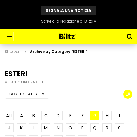
SEGNALA UNA NOTIZIA
Scrivi alla redazione di BlitzTV
Blitztv.it
Archive by Category "ESTERI"
ESTERI
80 CONTENUTI
SORT BY:
LATEST
ALL
A
B
C
D
E
F
G
H
I
J
K
L
M
N
O
P
Q
R
S