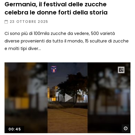
Germania, il festival delle zucche
celebra le donne forti della storia
23 OTTOBRE 2025
Ci sono più di 100mila zucche da vedere, 500 varietà
diverse provenienti da tutto il mondo, 15 sculture di zucche
e molti tipi diver...
Gu
00:45