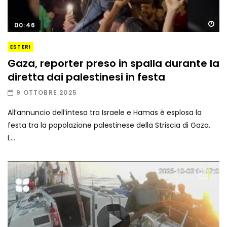
Gu
00:46
ESTERI
Gaza, reporter preso in spalla durante la
diretta dai palestinesi in festa
9 OTTOBRE 2025
All’annuncio dell’intesa tra Israele e Hamas è esplosa la
festa tra la popolazione palestinese della Striscia di Gaza.
L...