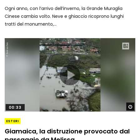
Ogni anno, con l’arrivo dell’inverno, la Grande Muraglia
Cinese cambia volto. Neve e ghiaccio ricoprono lunghi
tratti del monumento,...
Gu
00:33
ESTERI
Giamaica, la distruzione provocato dal
passaggio da Melissa