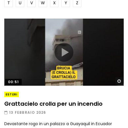
T
U
V
W
X
Y
Z
Gu
00:51
ESTERI
Grattacielo crolla per un incendio
13 FEBBRAIO 2026
Devastante rogo in un palazzo a Guayaquil in Ecuador