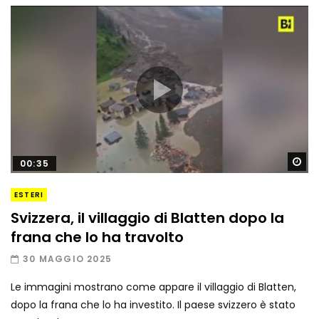
Gu
00:35
ESTERI
Svizzera, il villaggio di Blatten dopo la
frana che lo ha travolto
30 MAGGIO 2025
Le immagini mostrano come appare il villaggio di Blatten,
dopo la frana che lo ha investito. Il paese svizzero è stato