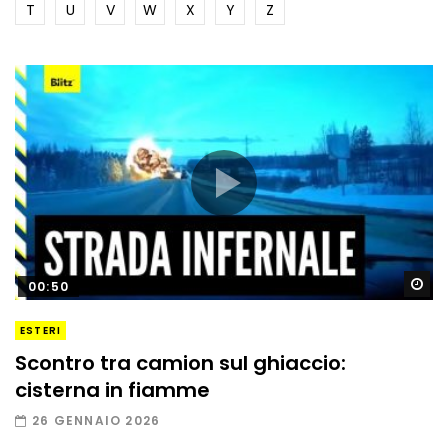
T
U
V
W
X
Y
Z
Gu
00:50
ESTERI
Scontro tra camion sul ghiaccio:
cisterna in fiamme
26 GENNAIO 2026