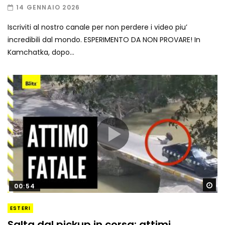
14 GENNAIO 2026
Iscriviti al nostro canale per non perdere i video piu’
incredibili dal mondo. ESPERIMENTO DA NON PROVARE! In
Kamchatka, dopo...
Gu
00:54
ESTERI
Salta dal pickup in corsa: attimi