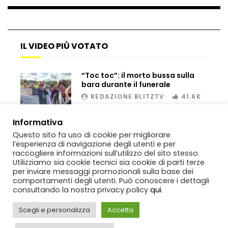
IL VIDEO PIÙ VOTATO
“Toc toc”: il morto bussa sulla
bara durante il funerale
REDAZIONE BLITZTV
41.6K
00:02
Informativa
Questo sito fa uso di cookie per migliorare
l’esperienza di navigazione degli utenti e per
raccogliere informazioni sull’utilizzo del sito stesso.
Utilizziamo sia cookie tecnici sia cookie di parti terze
per inviare messaggi promozionali sulla base dei
comportamenti degli utenti. Può conoscere i dettagli
consultando la nostra privacy policy
qui
.
Scegli e personalizza
Accetta
Copyright
BlitzTV
© 2019-2025
SIGNO
Via Rabolini, 13 Milano - P.IVA
IT11812250154. Tutti i diritti sono riservati.