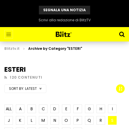
SEGNALA UNA NOTIZIA
Scrivi alla redazione di BlitzTV
Blitztv.it
Archive by Category "ESTERI"
ESTERI
120 CONTENUTI
SORT BY:
LATEST
ALL
A
B
C
D
E
F
G
H
I
J
K
L
M
N
O
P
Q
R
S