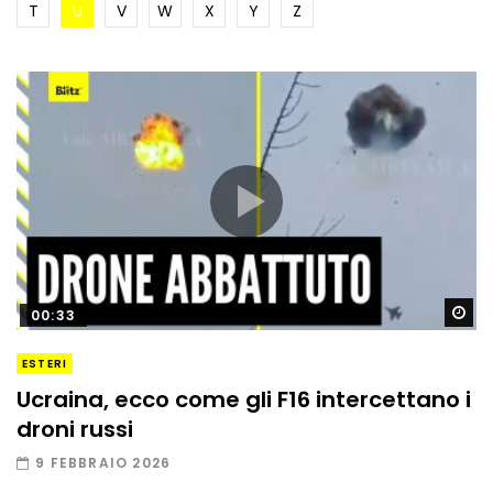
T
U
V
W
X
Y
Z
Gu
00:33
ESTERI
Ucraina, ecco come gli F16 intercettano i
droni russi
9 FEBBRAIO 2026