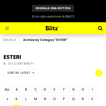
SEGNALA UNA NOTIZIA
Scrivi alla redazione di BlitzTV
Blitztv.it
Archive by Category "ESTERI"
ESTERI
211 CONTENUTI
SORT BY:
LATEST
ALL
A
B
C
D
E
F
G
H
I
J
K
L
M
N
O
P
Q
R
S