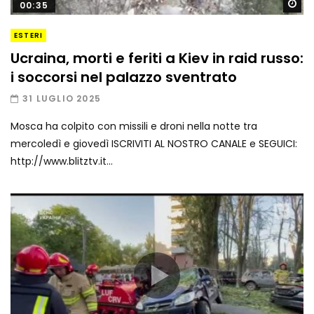
Gu
00:35
ESTERI
Ucraina, morti e feriti a Kiev in raid russo:
i soccorsi nel palazzo sventrato
31 LUGLIO 2025
Mosca ha colpito con missili e droni nella notte tra
mercoledì e giovedì ISCRIVITI AL NOSTRO CANALE e SEGUICI:
http://www.blitztv.it...