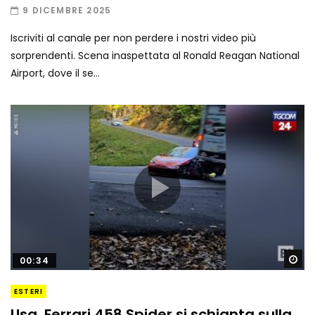
9 DICEMBRE 2025
Iscriviti al canale per non perdere i nostri video più
sorprendenti. Scena inaspettata al Ronald Reagan National
Airport, dove il se...
Gu
00:34
ESTERI
Usa, Ferrari 458 Spider si schianta sulla