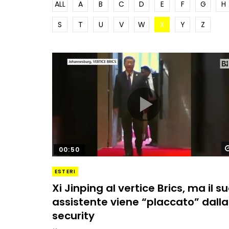
ALL
A
B
C
D
E
F
G
H
S
T
U
V
W
X
Y
Z
00:50
ESTERI
Xi Jinping al vertice Brics, ma il s
assistente viene “placcato” dalla
security