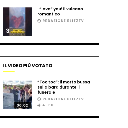
I “lava” you! Il vulcano
romantico
REDAZIONE BLITZTV
3
IL VIDEO PIÙ VOTATO
“Toc toc”: il morto bussa
sulla bara durante il
funerale
REDAZIONE BLITZTV
41.6K
00:02