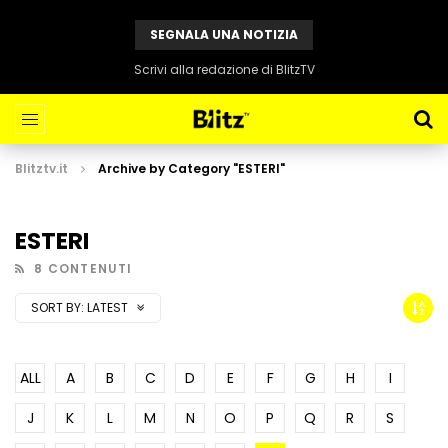
SEGNALA UNA NOTIZIA
Scrivi alla redazione di BlitzTV
Blitztv.it
Archive by Category "ESTERI"
ESTERI
8 CONTENUTI
SORT BY:
LATEST
ALL
A
B
C
D
E
F
G
H
I
J
K
L
M
N
O
P
Q
R
S