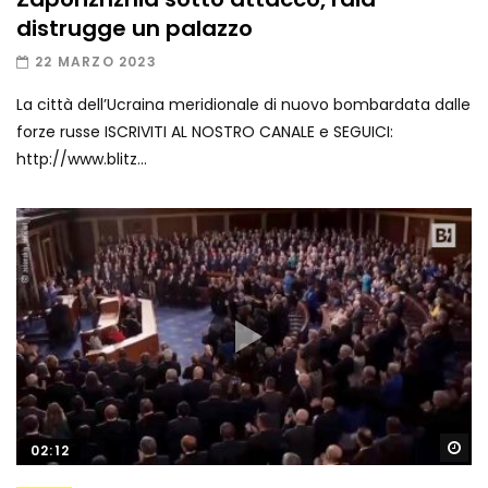
distrugge un palazzo
22 MARZO 2023
La città dell’Ucraina meridionale di nuovo bombardata dalle
forze russe ISCRIVITI AL NOSTRO CANALE e SEGUICI:
http://www.blitz...
Gu
02:12