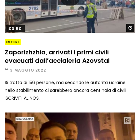
Gu
00:50
ESTERI
Zaporizhzhia, arrivati i primi civili
evacuati dall’acciaieria Azovstal
3 MAGGIO 2022
Si tratta di 156 persone, ma secondo le autorità ucraine
nello stabilimento ci sarebbero ancora centinaia di civili
ISCRIVITI AL NOS...