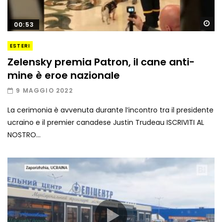
Gu
00:53
ESTERI
Zelensky premia Patron, il cane anti-
mine è eroe nazionale
9 MAGGIO 2022
La cerimonia è avvenuta durante l’incontro tra il presidente
ucraino e il premier canadese Justin Trudeau ISCRIVITI AL
NOSTRO...