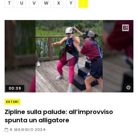
T
U
V
W
X
Y
Z
Gu
00:39
ESTERI
Zipline sulla palude: all’improvviso
spunta un alligatore
6 MAGGIO 2024