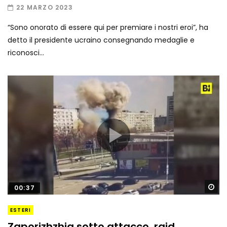
22 MARZO 2023
“Sono onorato di essere qui per premiare i nostri eroi”, ha
detto il presidente ucraino consegnando medaglie e
riconosci...
Gu
00:37
ESTERI
Zaporizhzhia sotto attacco, raid