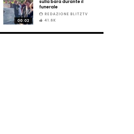
sulla bara durante il
funerale
REDAZIONE BLITZTV
41.6K
00:02
a dopo