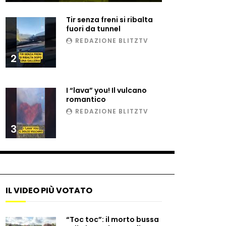
Tir senza freni si ribalta
fuori da tunnel
REDAZIONE BLITZTV
2
I “lava” you! Il vulcano
romantico
REDAZIONE BLITZTV
3
a dopo
IL VIDEO PIÙ VOTATO
“Toc toc”: il morto bussa