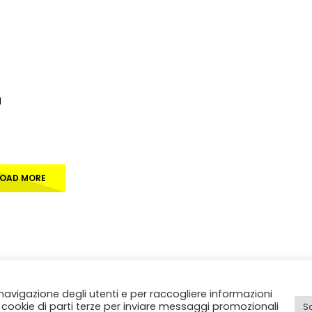
I
LOAD MORE
 navigazione degli utenti e per raccogliere informazioni
.IVA IT11812250154. Tutti i diritti sono riservati.
sia cookie di parti terze per inviare messaggi promozionali
S