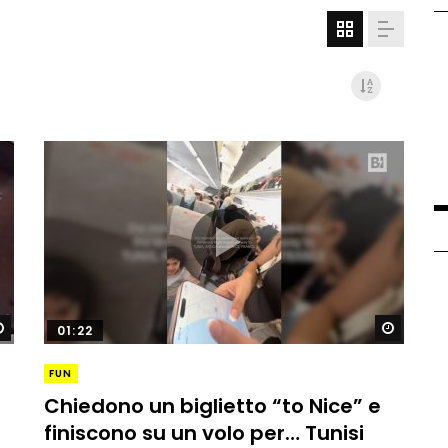
Guarda dopo
Guard
01:22
FUN
Chiedono un biglietto “to Nice” e
finiscono su un volo per… Tunisi