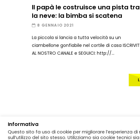
Il papà le costruisce una pista tra
la neve: la bimba si scatena
8 GENNAIO 2021
La piccola si lancia a tutta velocità su un
ciambellone gonfiabile nel cortile di casa ISCRIVIT
AL NOSTRO CANALE e SEGUICI: http://...
Informativa
Questo sito fa uso di cookie per migliorare l’esperienza di
Copyright
BlitzTV
© 2019-2025
SIGNO
Via Rabolini, 13 Milano - P
sull’utilizzo del sito stesso. Utilizziamo sia cookie tecnici 