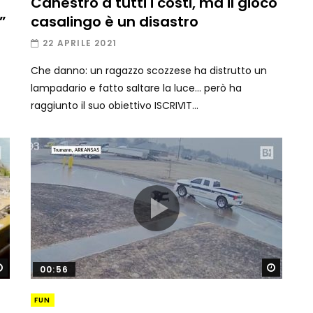
Canestro a tutti i costi, ma il gioco
”
casalingo è un disastro
22 APRILE 2021
Che danno: un ragazzo scozzese ha distrutto un
lampadario e fatto saltare la luce… però ha
raggiunto il suo obiettivo ISCRIVIT...
Guarda dopo
Guard
00:56
FUN