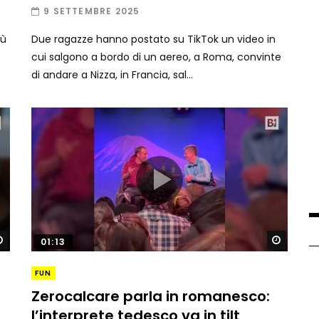
9 SETTEMBRE 2025
iù
Due ragazze hanno postato su TikTok un video in
cui salgono a bordo di un aereo, a Roma, convinte
di andare a Nizza, in Francia, sal...
Guarda dopo
Guard
01:13
FUN
Zerocalcare parla in romanesco:
l’interprete tedesco va in tilt