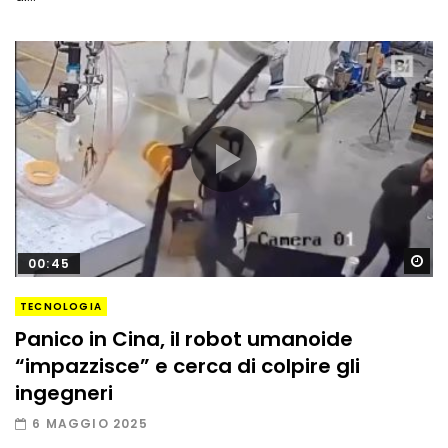
Gu
00:45
TECNOLOGIA
Panico in Cina, il robot umanoide
“impazzisce” e cerca di colpire gli
ingegneri
6 MAGGIO 2025