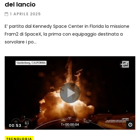
del lancio
1 APRILE 2025
E’ partita dal Kennedy Space Center in Florida la missione
Fram2 di SpaceX, la prima con equipaggio destinata a
sorvolare i po...
Gu
00:53
TECNOLOGIA