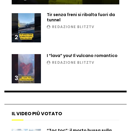
Tir senza freni si ribalta fuori da
tunnel
REDAZIONE BLITZTV
2
I “lava” you! Il vulcano romantico
REDAZIONE BLITZTV
3
IL VIDEO PIÙ VOTATO
“Toc toc”: il morto bussa sulla