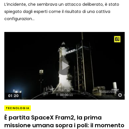
L’incidente, che sembrava un attacco deliberato, è stato
spiegato dagli esperti come il risultato di una cattiva
configurazion...
Gu
01:20
TECNOLOGIA
È partita SpaceX Fram2, la prima
missione umana sopra i poli: il momento