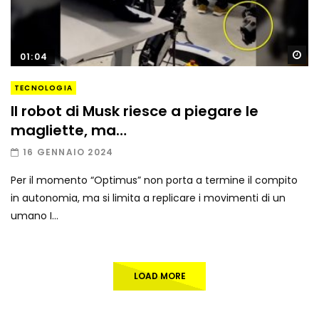
Gu
01:04
TECNOLOGIA
Il robot di Musk riesce a piegare le
magliette, ma…
16 GENNAIO 2024
Per il momento “Optimus” non porta a termine il compito
in autonomia, ma si limita a replicare i movimenti di un
umano I...
LOAD MORE