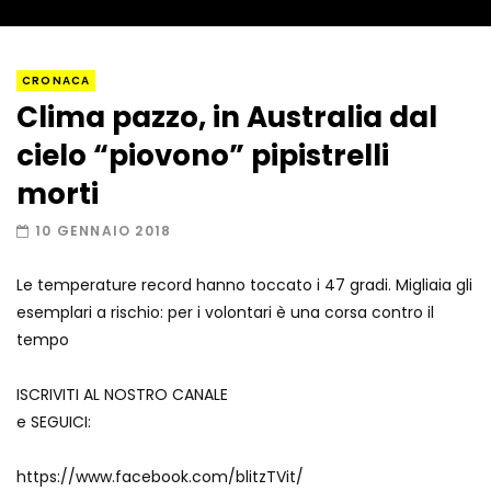
Napoli, così è stato scoperto il rifugio
CRONACA
del latitante
Clima pazzo, in Australia dal
cielo “piovono” pipistrelli
Un metro di neve in poche ore a Prato
morti
Nevoso
10 GENNAIO 2018
Le temperature record hanno toccato i 47 gradi. Migliaia gli
Roma, la metro C diventa un museo:
esemplari a rischio: per i volontari è una corsa contro il
ecco cosa c’è nelle nuove stazioni
tempo
ISCRIVITI AL NOSTRO CANALE
Lucca, blitz della Finanza nello studio
e SEGUICI:
medico abusivo
https://www.facebook.com/blitzTVit/