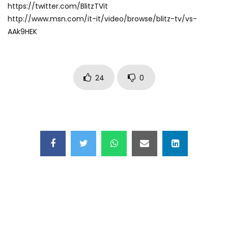
https://twitter.com/BlitzTVit
Maschere e lusso fake: blitz nella villa-
http://www.msn.com/it-it/video/browse/blitz-tv/vs-
showroom
AAk9HEK
Gioia Tauro, carico esplosivo in un
container: il momento in cui viene fatto
24
0
brillare
Ragusa, arrestati i responsabili del
sequestro del 17enne
Auto contromano a Napoli: il caos dopo
la partita
Incidente in Fulvio Testi a Milano, gli
attimi dopo lo scontro