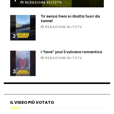
REDAZIONE BLITZTV
Matteo Renzi maratoneta, ad Atene
chiude in 4 ore e 10: “Up and down for
me is very difficult”
Tir senza freni si ribalta fuori da
tunnel
REDAZIONE BLITZTV
Ingresso da film a Taormina: lo sposo
2
plana tra le rovine greche
I “lava” you! Il vulcano romantico
Incendio nel Vicentino, in fumo un
REDAZIONE BLITZTV
deposito di giocattoli
3
Il sindaco Silvia Salis porta in aula gli
insulti sessisti che riceve
IL VIDEO PIÙ VOTATO
Notte incantata a Selva di Val Gardena,
la prima neve trasforma il paese