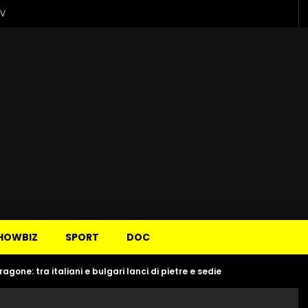
TV
HOWBIZ
SPORT
DOC
gone: tra italiani e bulgari lanci di pietre e sedie