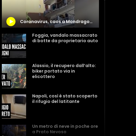
Coronavirus, caos a Mondragone: tra italiani e bulgari lanci di pietre e sedie
Foggia, vandalo massacrato
di botte da proprietario auto
Alassio, il recupero dall’alto:
biker portato via in
elicottero
Napoli, così è stato scoperto
il rifugio del latitante
Un metro di neve in poche ore
a Prato Nevoso