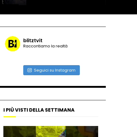
Roma, la metro C diventa un
museo: ecco cosa c’è nelle
nuove stazioni
blitztvit
Raccontiamo la realtà
Lucca, blitz della Finanza
nello studio medico abusivo
Seguici su Instagram
Maschere e lusso fake: blitz
nella villa-showroom
I PIÙ VISTI DELLA SETTIMANA
Gioia Tauro, carico esplosivo
in un container: il momento in
cui viene fatto brillare