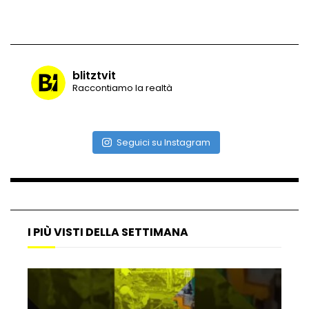
Maltempo, il ristorante di Antonia
Klugmann sott’acqua
blitztvit
Raccontiamo la realtà
Frana travolge casa a Cormons: il video
girato dal ragazzo disperso prima del
Seguici su Instagram
crollo
Camera, seduta sospesa per un malore
del deputato Tabacci
I PIÙ VISTI DELLA SETTIMANA
Cinque colpi in tre giorni a Milano: le
immagini che lo tradiscono