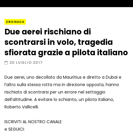
Napoli, così è stato scoperto il rifugio
CRONACA
del latitante
Due aerei rischiano di
scontrarsi in volo, tragedia
Un metro di neve in poche ore a Prato
sfiorata grazie a pilota italiano
Nevoso
20 LUGLIO 2017
Due aerei, uno decollato da Mauritius e diretto a Dubai e
Roma, la metro C diventa un museo:
l’altro sulla stessa rotta ma in direzione opposta, hanno
ecco cosa c’è nelle nuove stazioni
rischiato di scontrarsi per un errore nel settaggio
dell’altitudine. A evitare lo schianto, un pilota italiano,
Roberto Vallicelli.
Lucca, blitz della Finanza nello studio
medico abusivo
ISCRIVITI AL NOSTRO CANALE
e SEGUICI: