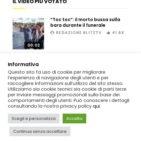
IL VIDEO PIÙ VOTATO
“Toc toc”: il morto bussa sulla
Dramma ai Fori Imperiali: soccorritori al
bara durante il funerale
lavoro per 11 ore, operaio muore dopo il
REDAZIONE BLITZTV
41.6K
salvataggio
00:02
Scambio di droga, inseguimento e fuga:
sequestro spettacolare tra Sicilia e
Informativa
Tunisia
Questo sito fa uso di cookie per migliorare
l’esperienza di navigazione degli utenti e per
raccogliere informazioni sull’utilizzo del sito stesso.
Genova, raid nel liceo occupato: le
Utilizziamo sia cookie tecnici sia cookie di parti terze
immagini dei danni
per inviare messaggi promozionali sulla base dei
comportamenti degli utenti. Può conoscere i dettagli
consultando la nostra privacy policy
qui
.
Copyright
BlitzTV
© 2019-2025
SIGNO
Via Rabolini, 13 Milano - P.IVA
IT11812250154. Tutti i diritti sono riservati.
Genova, sequestrata Ferrari da
Scegli e personalizza
Accetta
700mila euro: il tentativo di
contrabbando scoperto al porto
Continua senza accettare