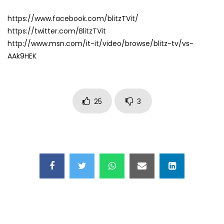
Maschere e lusso fake: blitz nella villa-
https://www.facebook.com/blitzTVit/
showroom
https://twitter.com/BlitzTVit
http://www.msn.com/it-it/video/browse/blitz-tv/vs-
AAk9HEK
Gioia Tauro, carico esplosivo in un
container: il momento in cui viene fatto
brillare
25
3
Ragusa, arrestati i responsabili del
sequestro del 17enne
Auto contromano a Napoli: il caos dopo
la partita
Incidente in Fulvio Testi a Milano, gli
attimi dopo lo scontro