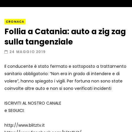
Napoli, così è stato scoperto il rifugio
CRONACA
del latitante
Follia a Catania: auto a zig zag
sulla tangenziale
Un metro di neve in poche ore a Prato
24 MAGGIO 2019
Nevoso
Il conducente è stato fermato e sottoposto a trattamento
sanitario obbligatorio: “Non era in grado di intendere e di
Roma, la metro C diventa un museo:
volere”, hanno spiegato i vigili. Per fortuna non sono state
ecco cosa c’è nelle nuove stazioni
coinvolte altre auto e non si sono verificati incidenti
ISCRIVITI AL NOSTRO CANALE
Lucca, blitz della Finanza nello studio
e SEGUICI:
medico abusivo
http://www.blitztv.it