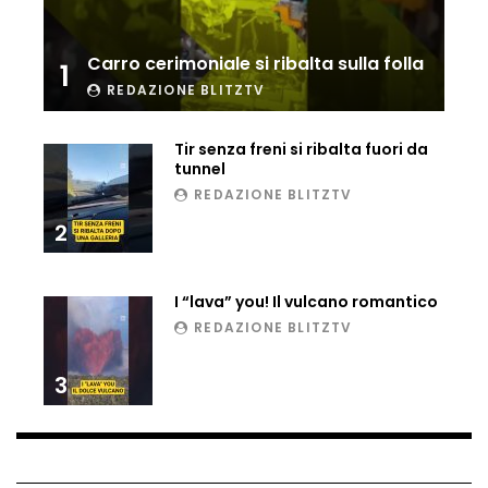
Matteo Renzi maratoneta, ad Atene
chiude in 4 ore e 10: “Up and down for
Carro cerimoniale si ribalta sulla folla
me is very difficult”
1
REDAZIONE BLITZTV
Ingresso da film a Taormina: lo sposo
Tir senza freni si ribalta fuori da
plana tra le rovine greche
tunnel
REDAZIONE BLITZTV
2
Incendio nel Vicentino, in fumo un
deposito di giocattoli
I “lava” you! Il vulcano romantico
REDAZIONE BLITZTV
Il sindaco Silvia Salis porta in aula gli
insulti sessisti che riceve
3
Notte incantata a Selva di Val Gardena,
la prima neve trasforma il paese