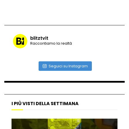
Maltempo, il ristorante di Antonia
Klugmann sott’acqua
blitztvit
Raccontiamo la realtà
Frana travolge casa a Cormons: il video
girato dal ragazzo disperso prima del
crollo
Seguici su Instagram
Camera, seduta sospesa per un malore
del deputato Tabacci
I PIÙ VISTI DELLA SETTIMANA
Cinque colpi in tre giorni a Milano: le
immagini che lo tradiscono