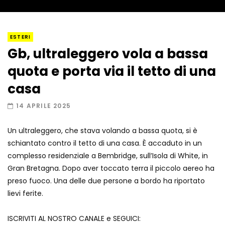
I “lava” you! Il vulcano romantico
ESTERI
Gb, ultraleggero vola a bassa
quota e porta via il tetto di una
Amiocuggino fa saltare in aria il drone
casa
14 APRILE 2025
Un ultraleggero, che stava volando a bassa quota, si è
Record di baci in 30 secondi
schiantato contro il tetto di una casa. È accaduto in un
complesso residenziale a Bembridge, sull’Isola di White, in
Gran Bretagna. Dopo aver toccato terra il piccolo aereo ha
preso fuoco. Una delle due persone a bordo ha riportato
Due navi USA si scontrano in mare
lievi ferite.
ISCRIVITI AL NOSTRO CANALE e SEGUICI: