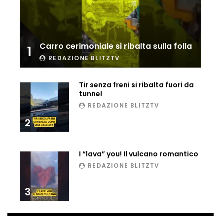
Ucraina, ecco come gli F16 intercettano
i droni russi
Carro cerimoniale si ribalta sulla folla
1
REDAZIONE BLITZTV
Tir bloccato sul passaggio a livello:
treno lo distrugge
Tir senza freni si ribalta fuori da
tunnel
REDAZIONE BLITZTV
Parco divertimenti, attrazione cede
all’improvviso
2
I “lava” you! Il vulcano romantico
Auto fuori controllo in Guatemala,
REDAZIONE BLITZTV
tragedia a Petén
3
Russia sotto zero: fiumi congelati e navi
rompighiaccio a Mosca