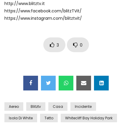
http://www.blitztv.it
Auto coperta dal letame dopo
https://www.facebook.com/blitzTVit/
incidente
https://www.instagram.com/blitztvit/
Nei casinò arriva il cambio oro
automatico
3
0
Esplode cabina elettrica sotterranea
Grattacielo crolla per un incendio
Aereo
Blitztv
Casa
Incidente
Isola Di White
Tetto
Whitecliff Bay Holiday Park
Il gelo estremo crea un vulcano
incredibile