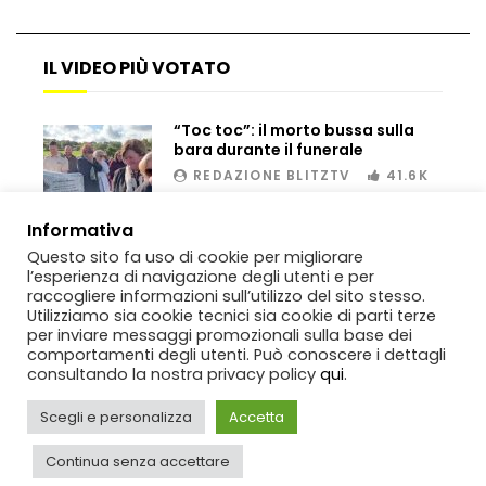
IL VIDEO PIÙ VOTATO
Bombe russe sulle montagne per creare
valanghe e proteggere i turisti
“Toc toc”: il morto bussa sulla
bara durante il funerale
REDAZIONE BLITZTV
41.6K
Auto si schianta, il guidatore vola dal
viadotto
00:02
Informativa
Questo sito fa uso di cookie per migliorare
l’esperienza di navigazione degli utenti e per
raccogliere informazioni sull’utilizzo del sito stesso.
Tradisce la moglie e lo legano con lo
Utilizziamo sia cookie tecnici sia cookie di parti terze
scotch a un albero
per inviare messaggi promozionali sulla base dei
comportamenti degli utenti. Può conoscere i dettagli
consultando la nostra privacy policy
qui
.
Tentano di salvarla dalla seggiovia, ma
Scegli e personalizza
Accetta
il piano fallisce
Copyright
BlitzTV
© 2019-2025
SIGNO
Via Rabolini, 13 Milano - P.IVA
IT11812250154. Tutti i diritti sono riservati.
Continua senza accettare