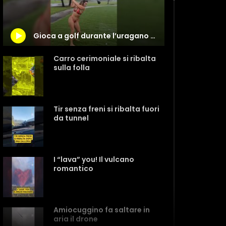
Gioca a golf durante l’uragano Milton: la trovata dell’influencer americana
Carro cerimoniale si ribalta
sulla folla
Tir senza freni si ribalta fuori
da tunnel
I “lava” you! Il vulcano
romantico
Amiocuggino fa saltare in
aria il drone