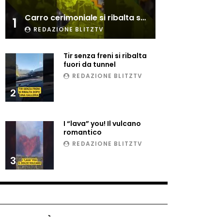
Esplode cabina elettrica
Carro cerimoniale si ribalta sulla folla
sotterranea
1
REDAZIONE BLITZTV
Tir senza freni si ribalta
Grattacielo crolla per un
fuori da tunnel
incendio
REDAZIONE BLITZTV
2
Il gelo estremo crea un
vulcano incredibile
I “lava” you! Il vulcano
romantico
REDAZIONE BLITZTV
Vulcano di ghiaccio a New
3
York #neve #snow
Ammiocuggino con la ruspa…
finisce male