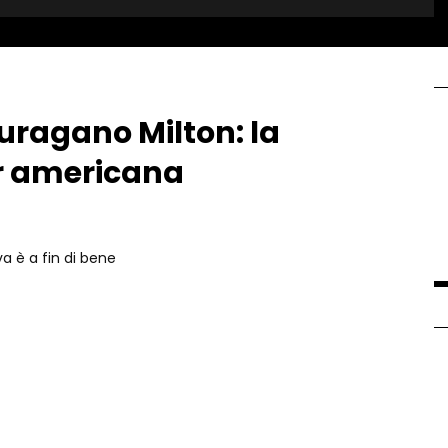
’uragano Milton: la
er americana
tiva è a fin di bene