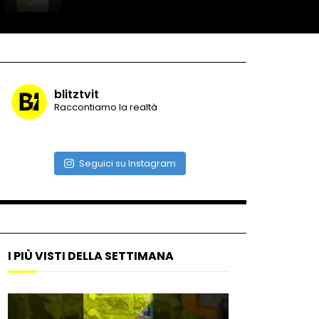
Record di baci in 30 secondi
blitztvit
Raccontiamo la realtà
Due navi USA si scontrano in
mare
Seguici su Instagram
Auto coperta dal letame
dopo incidente
I PIÙ VISTI DELLA SETTIMANA
Nei casinò arriva il cambio
oro automatico