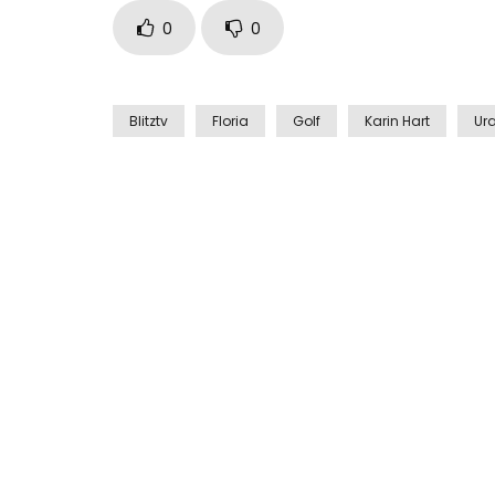
0
0
Blitztv
Floria
Golf
Karin Hart
Ur