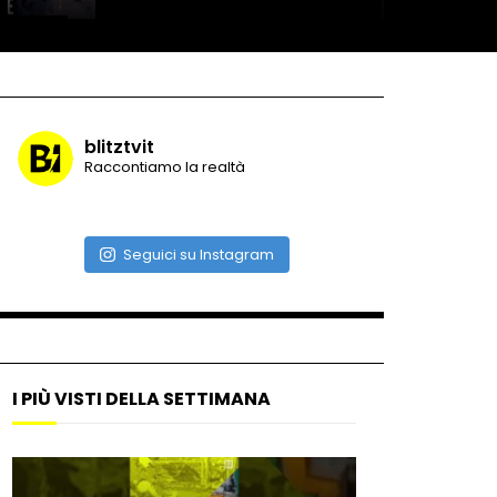
Roma, la metro C diventa un
museo: ecco cosa c’è nelle
nuove stazioni
blitztvit
Raccontiamo la realtà
Lucca, blitz della Finanza
nello studio medico abusivo
Seguici su Instagram
Maschere e lusso fake: blitz
nella villa-showroom
I PIÙ VISTI DELLA SETTIMANA
Gioia Tauro, carico esplosivo
in un container: il momento in
cui viene fatto brillare