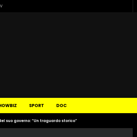
TV
HOWBIZ
SPORT
DOC
 del suo governo: “Un traguardo storico”