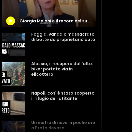
Giorgia Meloni e il record del suo governo: “Un traguardo storico”
Foggia, vandalo massacrato
di botte da proprietario auto
Alassio, il recupero dall’alto:
biker portato via in
elicottero
Napoli, così è stato scoperto
il rifugio del latitante
Un metro di neve in poche ore
a Prato Nevoso