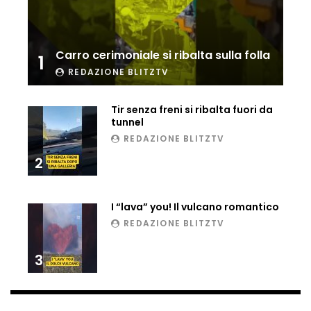
Ucraina, ecco come gli F16 intercettano
i droni russi
Carro cerimoniale si ribalta sulla folla
1
REDAZIONE BLITZTV
Tir bloccato sul passaggio a livello:
treno lo distrugge
Tir senza freni si ribalta fuori da
tunnel
REDAZIONE BLITZTV
Parco divertimenti, attrazione cede
2
all’improvviso
I “lava” you! Il vulcano romantico
REDAZIONE BLITZTV
Auto fuori controllo in Guatemala,
tragedia a Petén
3
Russia sotto zero: fiumi congelati e navi
rompighiaccio a Mosca