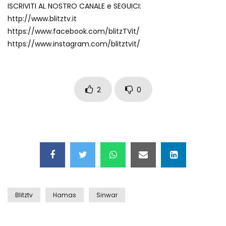
ISCRIVITI AL NOSTRO CANALE e SEGUICI:
Auto coperta dal letame dopo
http://www.blitztv.it
incidente
https://www.facebook.com/blitzTVit/
https://www.instagram.com/blitztvit/
Nei casinò arriva il cambio oro
automatico
2
0
Esplode cabina elettrica sotterranea
Grattacielo crolla per un incendio
Blitztv
Hamas
Sinwar
Il gelo estremo crea un vulcano
incredibile