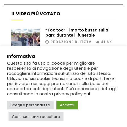
IL VIDEO PIÙ VOTATO
Bombe russe sulle montagne per creare
valanghe e proteggere i turisti
“Toc toc”: il morto bussa sulla
bara durante il funerale
REDAZIONE BLITZTV
41.6K
Auto si schianta, il guidatore vola dal
00:02
viadotto
Informativa
Questo sito fa uso di cookie per migliorare
l’esperienza di navigazione degli utenti e per
raccogliere informazioni sull’utilizzo del sito stesso.
Tradisce la moglie e lo legano con lo
Utilizziamo sia cookie tecnici sia cookie di parti terze
scotch a un albero
per inviare messaggi promozionali sulla base dei
comportamenti degli utenti. Può conoscere i dettagli
consultando la nostra privacy policy
qui
.
Scegli e personalizza
Accetta
Tentano di salvarla dalla seggiovia, ma
Copyright
BlitzTV
© 2019-2025
SIGNO
Via Rabolini, 13 Milano - P.IVA
il piano fallisce
IT11812250154. Tutti i diritti sono riservati.
Continua senza accettare