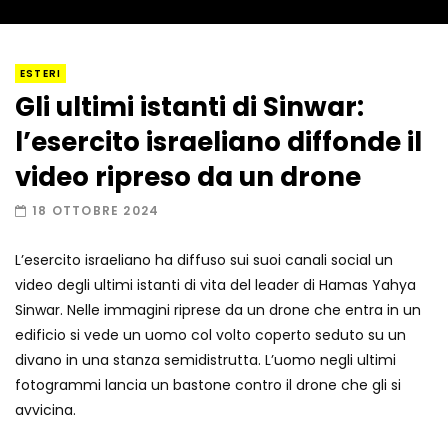
I “lava” you! Il vulcano romantico
ESTERI
Gli ultimi istanti di Sinwar:
l’esercito israeliano diffonde il
Amiocuggino fa saltare in aria il drone
video ripreso da un drone
18 OTTOBRE 2024
L’esercito israeliano ha diffuso sui suoi canali social un
Record di baci in 30 secondi
video degli ultimi istanti di vita del leader di Hamas Yahya
Sinwar. Nelle immagini riprese da un drone che entra in un
edificio si vede un uomo col volto coperto seduto su un
divano in una stanza semidistrutta. L’uomo negli ultimi
Due navi USA si scontrano in mare
fotogrammi lancia un bastone contro il drone che gli si
avvicina.