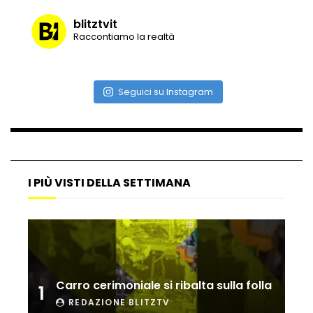
blitztvit
Raccontiamo la realtà
Maltempo, il ristorante di Antonia
Klugmann sott’acqua
Seguici su Instagram
Frana travolge casa a Cormons: il video
girato dal ragazzo disperso prima del
crollo
I PIÙ VISTI DELLA SETTIMANA
Camera, seduta sospesa per un malore
del deputato Tabacci
Cinque colpi in tre giorni a Milano: le
immagini che lo tradiscono
Carro cerimoniale si ribalta sulla folla
1
REDAZIONE BLITZTV