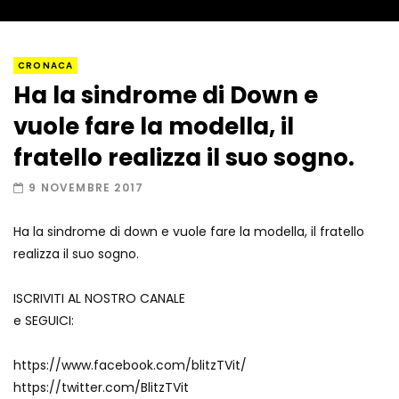
Napoli, così è stato scoperto il rifugio
CRONACA
del latitante
Ha la sindrome di Down e
vuole fare la modella, il
Un metro di neve in poche ore a Prato
fratello realizza il suo sogno.
Nevoso
9 NOVEMBRE 2017
Ha la sindrome di down e vuole fare la modella, il fratello
Roma, la metro C diventa un museo:
realizza il suo sogno.
ecco cosa c’è nelle nuove stazioni
ISCRIVITI AL NOSTRO CANALE
e SEGUICI:
Lucca, blitz della Finanza nello studio
medico abusivo
https://www.facebook.com/blitzTVit/
https://twitter.com/BlitzTVit