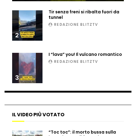
Matteo Renzi maratoneta, ad Atene
Tir senza freni si ribalta fuori da
chiude in 4 ore e 10: “Up and down for
tunnel
me is very difficult”
REDAZIONE BLITZTV
2
Ingresso da film a Taormina: lo sposo
plana tra le rovine greche
I “lava” you! Il vulcano romantico
REDAZIONE BLITZTV
Incendio nel Vicentino, in fumo un
deposito di giocattoli
3
Il sindaco Silvia Salis porta in aula gli
insulti sessisti che riceve
IL VIDEO PIÙ VOTATO
Notte incantata a Selva di Val Gardena,
“Toc toc”: il morto bussa sulla
la prima neve trasforma il paese