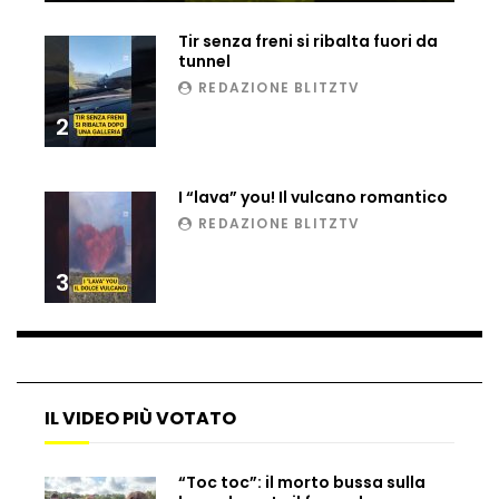
Ucraina, ecco come gli F16 intercettano
Tir senza freni si ribalta fuori da
i droni russi
tunnel
REDAZIONE BLITZTV
2
Tir bloccato sul passaggio a livello:
treno lo distrugge
I “lava” you! Il vulcano romantico
REDAZIONE BLITZTV
Parco divertimenti, attrazione cede
all’improvviso
3
Auto fuori controllo in Guatemala,
tragedia a Petén
IL VIDEO PIÙ VOTATO
Russia sotto zero: fiumi congelati e navi
“Toc toc”: il morto bussa sulla
rompighiaccio a Mosca