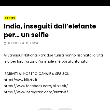
I “lava” you! Il vulcano romantico
ESTERI
India, inseguiti dall’elefante
per… un selfie
Amiocuggino fa saltare in aria il drone
6 FEBBRAIO 2024
Al Bandipur National Park due turisti hanno rischiato la vita,
ma per loro fortuna l’animale si è poi allontanato
Record di baci in 30 secondi
ISCRIVITI AL NOSTRO CANALE e SEGUICI:
http://www.blitztv.it
https://www.facebook.com/blitzTVit/
Due navi USA si scontrano in mare
https://www.instagram.com/blitztvit/