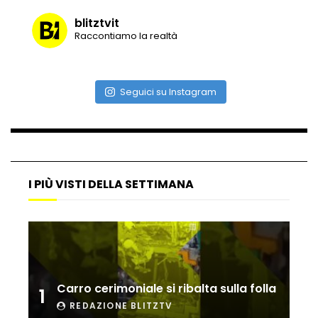
blitztvit
Raccontiamo la realtà
Vulcano di ghiaccio a New York #neve
#snow
Seguici su Instagram
Ammiocuggino con la ruspa… finisce
male
I PIÙ VISTI DELLA SETTIMANA
Atterraggio di emergenza tra le auto:
attimi di paura
Incidente aereo a Mogadiscio, aereo
perde il controllo
Carro cerimoniale si ribalta sulla folla
1
REDAZIONE BLITZTV