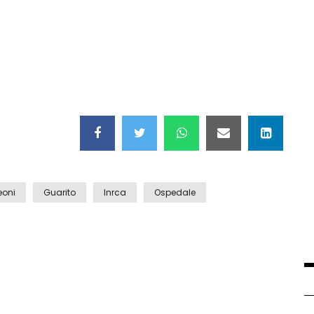
eoni
Guarito
Inrca
Ospedale