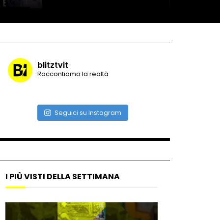
Roma, la metro C diventa un
museo: ecco cosa c’è nelle
nuove stazioni
blitztvit
Raccontiamo la realtà
Lucca, blitz della Finanza
nello studio medico abusivo
Seguici su Instagram
Maschere e lusso fake: blitz
nella villa-showroom
I PIÙ VISTI DELLA SETTIMANA
Gioia Tauro, carico esplosivo
in un container: il momento in
cui viene fatto brillare