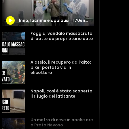
Inno, lacrime e applausi: il 70enne lascia l’ospedale di Ancona dopo aver sconfitto il coronavirus
Foggia, vandalo massacrato
di botte da proprietario auto
Alassio, il recupero dall’alto:
biker portato via in
elicottero
Napoli, così è stato scoperto
il rifugio del latitante
Un metro di neve in poche ore
a Prato Nevoso