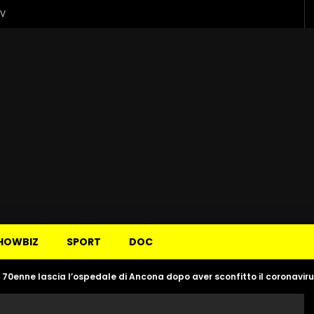
TV
HOWBIZ
SPORT
DOC
il 70enne lascia l’ospedale di Ancona dopo aver sconfitto il coronavir