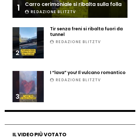
Carro cerimoniale si ribalta sulla folla
1
REDAZIONE BLITZTV
Matteo Renzi maratoneta, ad Atene
chiude in 4 ore e 10: “Up and down for
me is very difficult”
Tir senza freni si ribalta fuori da
tunnel
REDAZIONE BLITZTV
Ingresso da film a Taormina: lo sposo
plana tra le rovine greche
2
I “lava” you! Il vulcano romantico
Incendio nel Vicentino, in fumo un
REDAZIONE BLITZTV
deposito di giocattoli
3
Il sindaco Silvia Salis porta in aula gli
insulti sessisti che riceve
IL VIDEO PIÙ VOTATO
Notte incantata a Selva di Val Gardena,