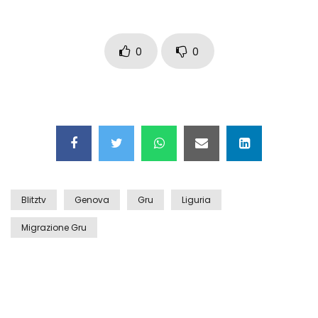
Maschere e lusso fake: blitz nella villa-
showroom
0
0
Gioia Tauro, carico esplosivo in un
container: il momento in cui viene fatto
brillare
Ragusa, arrestati i responsabili del
sequestro del 17enne
Blitztv
Genova
Gru
Liguria
Migrazione Gru
Auto contromano a Napoli: il caos dopo
la partita
Incidente in Fulvio Testi a Milano, gli