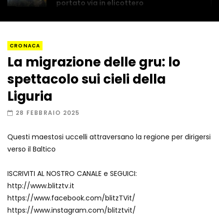
portato via in elicottero
Napoli, così è stato scoperto il rifugio
CRONACA
del latitante
La migrazione delle gru: lo
spettacolo sui cieli della
Un metro di neve in poche ore a Prato
Liguria
Nevoso
28 FEBBRAIO 2025
Questi maestosi uccelli attraversano la regione per dirigersi
Roma, la metro C diventa un museo:
verso il Baltico
ecco cosa c’è nelle nuove stazioni
ISCRIVITI AL NOSTRO CANALE e SEGUICI:
http://www.blitztv.it
Lucca, blitz della Finanza nello studio
https://www.facebook.com/blitzTVit/
medico abusivo
https://www.instagram.com/blitztvit/