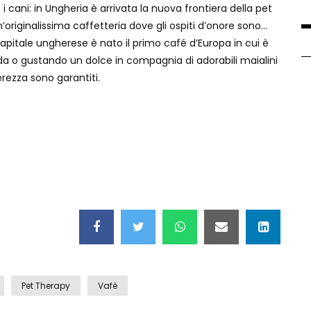
i cani: in Ungheria è arrivata la nuova frontiera della pet
’originalissima caffetteria dove gli ospiti d’onore sono…
 capitale ungherese è nato il primo café d’Europa in cui è
da o gustando un dolce in compagnia di adorabili maialini
ezza sono garantiti.
Pet Therapy
Vafè