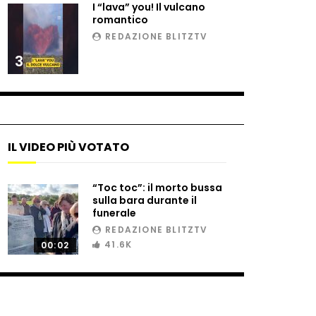
I “lava” you! Il vulcano
romantico
REDAZIONE BLITZTV
3
IL VIDEO PIÙ VOTATO
“Toc toc”: il morto bussa
sulla bara durante il
funerale
REDAZIONE BLITZTV
41.6K
00:02