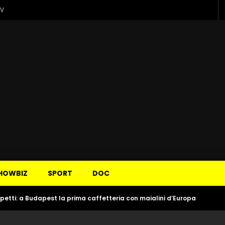
TV
HOWBIZ
SPORT
DOC
spetti: a Budapest la prima caffetteria con maialini d’Europa