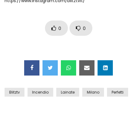
https://www.instagram.com/blitztvit/
Maschere e lusso fake: blitz nella villa-
showroom
0
0
Gioia Tauro, carico esplosivo in un
container: il momento in cui viene fatto
brillare
Ragusa, arrestati i responsabili del
sequestro del 17enne
Blitztv
Incendio
Lainate
Milano
Perfetti
Auto contromano a Napoli: il caos dopo
la partita
Incidente in Fulvio Testi a Milano, gli
attimi dopo lo scontro