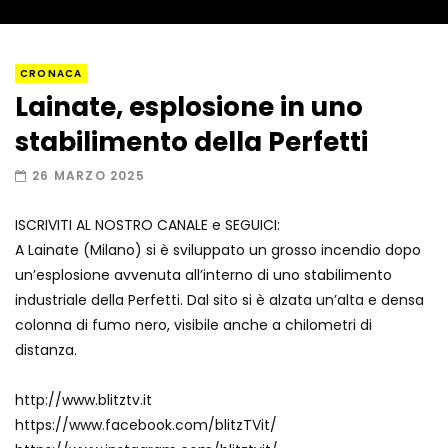
Napoli, così è stato scoperto il rifugio
CRONACA
del latitante
Lainate, esplosione in uno
stabilimento della Perfetti
Un metro di neve in poche ore a Prato
26 MARZO 2025
Nevoso
ISCRIVITI AL NOSTRO CANALE e SEGUICI:
A Lainate (Milano) si è sviluppato un grosso incendio dopo
Roma, la metro C diventa un museo:
un’esplosione avvenuta all’interno di uno stabilimento
ecco cosa c’è nelle nuove stazioni
industriale della Perfetti. Dal sito si è alzata un’alta e densa
colonna di fumo nero, visibile anche a chilometri di
distanza.
Lucca, blitz della Finanza nello studio
medico abusivo
http://www.blitztv.it
https://www.facebook.com/blitzTVit/