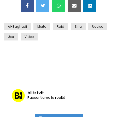
Maschere e lusso fake: blitz nella villa-
showroom
Al-Baghadi
Morto
Raid
Siria
Ucciso
Gioia Tauro, carico esplosivo in un
container: il momento in cui viene fatto
Usa
Video
brillare
Ragusa, arrestati i responsabili del
sequestro del 17enne
Auto contromano a Napoli: il caos dopo
la partita
blitztvit
Raccontiamo la realtà
Incidente in Fulvio Testi a Milano, gli
attimi dopo lo scontro