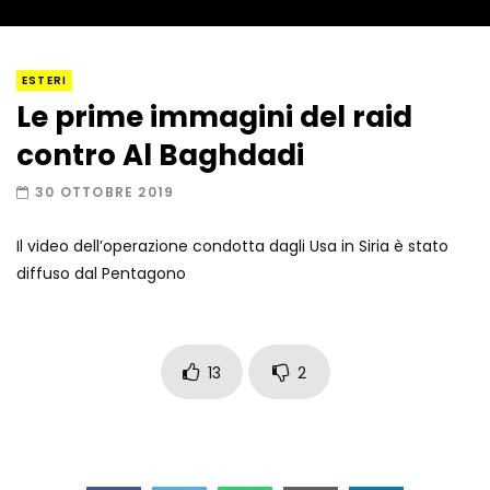
Napoli, così è stato scoperto il rifugio
ESTERI
del latitante
Le prime immagini del raid
contro Al Baghdadi
Un metro di neve in poche ore a Prato
30 OTTOBRE 2019
Nevoso
Il video dell’operazione condotta dagli Usa in Siria è stato
diffuso dal Pentagono
Roma, la metro C diventa un museo:
ecco cosa c’è nelle nuove stazioni
13
2
Lucca, blitz della Finanza nello studio
medico abusivo