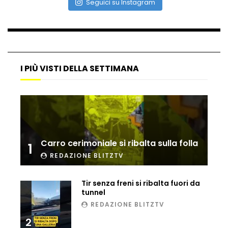
Seguici su Instagram
Maltempo, il ristorante di Antonia
Klugmann sott’acqua
I PIÙ VISTI DELLA SETTIMANA
Frana travolge casa a Cormons: il video
girato dal ragazzo disperso prima del
crollo
Camera, seduta sospesa per un malore
Carro cerimoniale si ribalta sulla folla
1
del deputato Tabacci
REDAZIONE BLITZTV
Tir senza freni si ribalta fuori da
Cinque colpi in tre giorni a Milano: le
tunnel
immagini che lo tradiscono
REDAZIONE BLITZTV
2