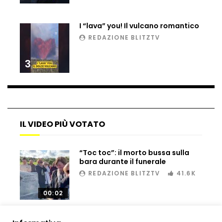
Matteo Renzi maratoneta, ad Atene
chiude in 4 ore e 10: “Up and down for
I “lava” you! Il vulcano romantico
me is very difficult”
REDAZIONE BLITZTV
Ingresso da film a Taormina: lo sposo
3
plana tra le rovine greche
Incendio nel Vicentino, in fumo un
deposito di giocattoli
IL VIDEO PIÙ VOTATO
“Toc toc”: il morto bussa sulla
Il sindaco Silvia Salis porta in aula gli
bara durante il funerale
insulti sessisti che riceve
REDAZIONE BLITZTV
41.6K
00:02
Notte incantata a Selva di Val Gardena,
la prima neve trasforma il paese