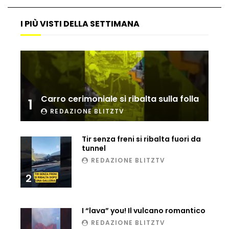
Matteo Renzi maratoneta, ad Atene
chiude in 4 ore e 10: “Up and down for
I PIÙ VISTI DELLA SETTIMANA
me is very difficult”
Ingresso da film a Taormina: lo sposo
plana tra le rovine greche
Carro cerimoniale si ribalta sulla folla
1
REDAZIONE BLITZTV
Incendio nel Vicentino, in fumo un
deposito di giocattoli
Tir senza freni si ribalta fuori da
tunnel
REDAZIONE BLITZTV
Il sindaco Silvia Salis porta in aula gli
insulti sessisti che riceve
2
I “lava” you! Il vulcano romantico
Notte incantata a Selva di Val Gardena,
REDAZIONE BLITZTV
la prima neve trasforma il paese