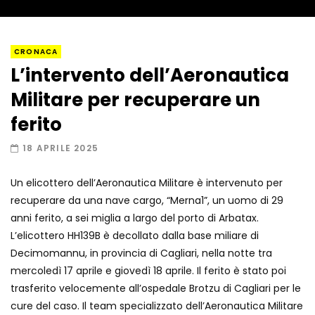
Napoli, così è stato scoperto il rifugio
CRONACA
del latitante
L’intervento dell’Aeronautica
Militare per recuperare un
Un metro di neve in poche ore a Prato
ferito
Nevoso
18 APRILE 2025
Un elicottero dell’Aeronautica Militare è intervenuto per
Roma, la metro C diventa un museo:
recuperare da una nave cargo, “Merna1”, un uomo di 29
ecco cosa c’è nelle nuove stazioni
anni ferito, a sei miglia a largo del porto di Arbatax.
L’elicottero HH139B è decollato dalla base miliare di
Decimomannu, in provincia di Cagliari, nella notte tra
Lucca, blitz della Finanza nello studio
mercoledì 17 aprile e giovedì 18 aprile. Il ferito è stato poi
medico abusivo
trasferito velocemente all’ospedale Brotzu di Cagliari per le
cure del caso. Il team specializzato dell’Aeronautica Militare