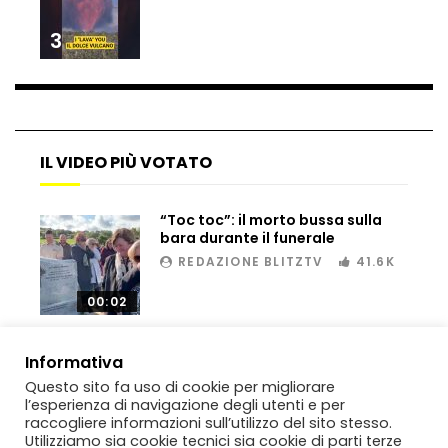
3
Dramma ai Fori Imperiali: soccorritori al
lavoro per 11 ore, operaio muore dopo il
salvataggio
IL VIDEO PIÙ VOTATO
Scambio di droga, inseguimento e fuga:
sequestro spettacolare tra Sicilia e
Tunisia
“Toc toc”: il morto bussa sulla
bara durante il funerale
REDAZIONE BLITZTV
41.6K
Genova, raid nel liceo occupato: le
immagini dei danni
00:02
Informativa
Genova, sequestrata Ferrari da
Questo sito fa uso di cookie per migliorare
700mila euro: il tentativo di
l’esperienza di navigazione degli utenti e per
contrabbando scoperto al porto
raccogliere informazioni sull’utilizzo del sito stesso.
Utilizziamo sia cookie tecnici sia cookie di parti terze