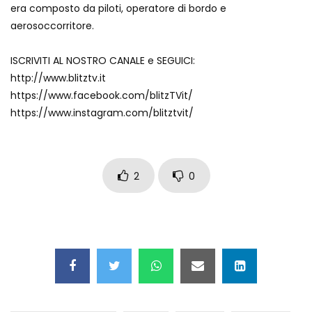
era composto da piloti, operatore di bordo e
Maschere e lusso fake: blitz nella villa-
aerosoccorritore.
showroom
ISCRIVITI AL NOSTRO CANALE e SEGUICI:
http://www.blitztv.it
Gioia Tauro, carico esplosivo in un
https://www.facebook.com/blitzTVit/
container: il momento in cui viene fatto
brillare
https://www.instagram.com/blitztvit/
Ragusa, arrestati i responsabili del
sequestro del 17enne
2
0
Auto contromano a Napoli: il caos dopo
la partita
Incidente in Fulvio Testi a Milano, gli
attimi dopo lo scontro