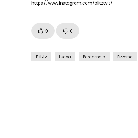
https://www.instagram.com/blitztvit/
0
0
Blitztv
Lucca
Parapendio
Pizzorne