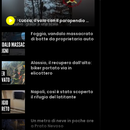
Lucca, il volo con il parapendio finisce male: bloccata tra i rami degli alberi
Foggia, vandalo massacrato
di botte da proprietario auto
Alassio, il recupero dall’alto:
biker portato via in
elicottero
Napoli, così è stato scoperto
il rifugio del latitante
Un metro di neve in poche ore
a Prato Nevoso