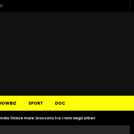
TV
HOWBIZ
SPORT
DOC
endio finisce male: bloccata tra i rami degli alberi