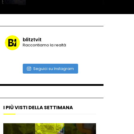
Roma, la metro C diventa un
museo: ecco cosa c’è nelle
nuove stazioni
blitztvit
Raccontiamo la realtà
Lucca, blitz della Finanza
nello studio medico abusivo
Seguici su Instagram
Maschere e lusso fake: blitz
nella villa-showroom
I PIÙ VISTI DELLA SETTIMANA
Gioia Tauro, carico esplosivo
in un container: il momento in
cui viene fatto brillare