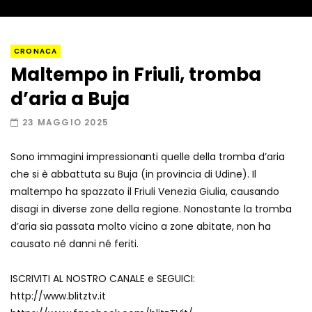
Napoli, così è stato scoperto il rifugio
CRONACA
del latitante
Maltempo in Friuli, tromba
d’aria a Buja
Un metro di neve in poche ore a Prato
23 MAGGIO 2025
Nevoso
Sono immagini impressionanti quelle della tromba d’aria
che si è abbattuta su Buja (in provincia di Udine). Il
Roma, la metro C diventa un museo:
maltempo ha spazzato il Friuli Venezia Giulia, causando
ecco cosa c’è nelle nuove stazioni
disagi in diverse zone della regione. Nonostante la tromba
d’aria sia passata molto vicino a zone abitate, non ha
causato né danni né feriti.
Lucca, blitz della Finanza nello studio
medico abusivo
ISCRIVITI AL NOSTRO CANALE e SEGUICI:
http://www.blitztv.it