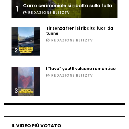
Carro cerimoniale si ribalta sulla folla
1
Matteo Renzi maratoneta, ad Atene
chiude in 4 ore e 10: “Up and down for
REDAZIONE BLITZTV
me is very difficult”
Tir senza freni si ribalta fuori da
tunnel
Ingresso da film a Taormina: lo sposo
REDAZIONE BLITZTV
plana tra le rovine greche
2
Incendio nel Vicentino, in fumo un
I “lava” you! Il vulcano romantico
deposito di giocattoli
REDAZIONE BLITZTV
3
Il sindaco Silvia Salis porta in aula gli
insulti sessisti che riceve
Notte incantata a Selva di Val Gardena,
IL VIDEO PIÙ VOTATO
la prima neve trasforma il paese