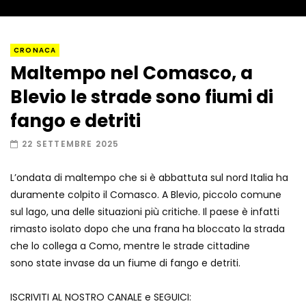
Napoli, così è stato scoperto il rifugio
CRONACA
del latitante
Maltempo nel Comasco, a
Blevio le strade sono fiumi di
Un metro di neve in poche ore a Prato
fango e detriti
Nevoso
22 SETTEMBRE 2025
L’ondata di maltempo che si è abbattuta sul nord Italia ha
Roma, la metro C diventa un museo:
duramente colpito il Comasco. A Blevio, piccolo comune
ecco cosa c’è nelle nuove stazioni
sul lago, una delle situazioni più critiche. Il paese è infatti
rimasto isolato dopo che una frana ha bloccato la strada
che lo collega a Como, mentre le strade cittadine
Lucca, blitz della Finanza nello studio
sono state invase da un fiume di fango e detriti.
medico abusivo
ISCRIVITI AL NOSTRO CANALE e SEGUICI: