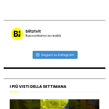
Maltempo, il ristorante di Antonia
Klugmann sott’acqua
blitztvit
Raccontiamo la realtà
Frana travolge casa a Cormons: il video
girato dal ragazzo disperso prima del
crollo
Seguici su Instagram
Camera, seduta sospesa per un malore
del deputato Tabacci
I PIÙ VISTI DELLA SETTIMANA
Cinque colpi in tre giorni a Milano: le
immagini che lo tradiscono