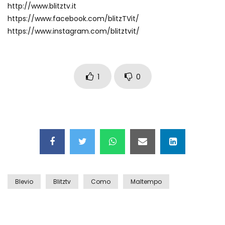
http://www.blitztv.it
Maschere e lusso fake: blitz nella villa-
https://www.facebook.com/blitzTVit/
showroom
https://www.instagram.com/blitztvit/
Gioia Tauro, carico esplosivo in un
container: il momento in cui viene fatto
1
0
brillare
Ragusa, arrestati i responsabili del
sequestro del 17enne
Auto contromano a Napoli: il caos dopo
la partita
Blevio
Blitztv
Como
Maltempo
Incidente in Fulvio Testi a Milano, gli
attimi dopo lo scontro