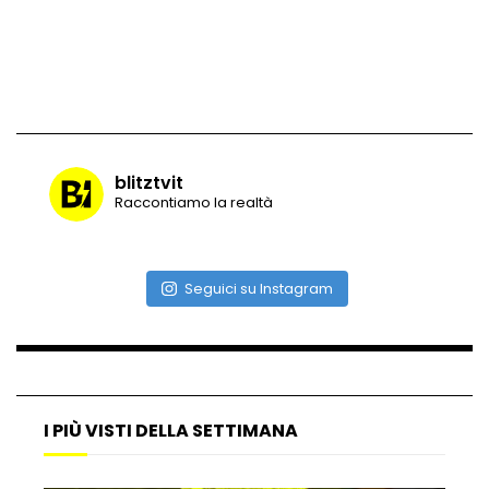
Vulcano di ghiaccio a New York #neve
#snow
blitztvit
Ammiocuggino con la ruspa… finisce
Raccontiamo la realtà
male
Seguici su Instagram
Atterraggio di emergenza tra le auto:
attimi di paura
Incidente aereo a Mogadiscio, aereo
perde il controllo
I PIÙ VISTI DELLA SETTIMANA