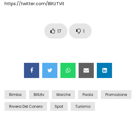
https://twitter.com/BlitzTVit
Maschere e lusso fake: blitz nella villa-
showroom
17
1
Gioia Tauro, carico esplosivo in un
container: il momento in cui viene fatto
brillare
Ragusa, arrestati i responsabili del
sequestro del 17enne
Bimba
Blitztv
Marche
Paola
Promozione
Auto contromano a Napoli: il caos dopo
la partita
Riviera Del Conero
Spot
Turismo
Incidente in Fulvio Testi a Milano, gli
attimi dopo lo scontro