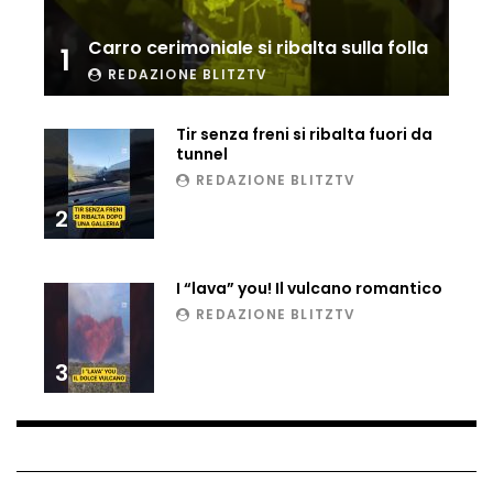
Matteo Renzi maratoneta, ad Atene
Carro cerimoniale si ribalta sulla folla
chiude in 4 ore e 10: “Up and down for
1
me is very difficult”
REDAZIONE BLITZTV
Tir senza freni si ribalta fuori da
Ingresso da film a Taormina: lo sposo
tunnel
plana tra le rovine greche
REDAZIONE BLITZTV
2
Incendio nel Vicentino, in fumo un
deposito di giocattoli
I “lava” you! Il vulcano romantico
REDAZIONE BLITZTV
Il sindaco Silvia Salis porta in aula gli
3
insulti sessisti che riceve
Notte incantata a Selva di Val Gardena,
la prima neve trasforma il paese