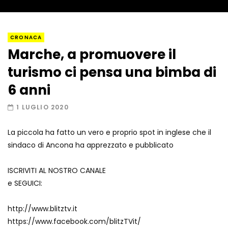
Napoli, così è stato scoperto il rifugio
CRONACA
del latitante
Marche, a promuovere il
turismo ci pensa una bimba di
Un metro di neve in poche ore a Prato
6 anni
Nevoso
1 LUGLIO 2020
La piccola ha fatto un vero e proprio spot in inglese che il
Roma, la metro C diventa un museo:
sindaco di Ancona ha apprezzato e pubblicato
ecco cosa c’è nelle nuove stazioni
ISCRIVITI AL NOSTRO CANALE
e SEGUICI:
Lucca, blitz della Finanza nello studio
medico abusivo
http://www.blitztv.it
https://www.facebook.com/blitzTVit/