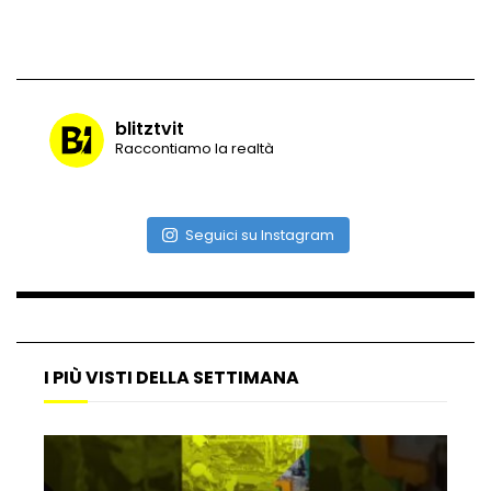
Maltempo, il ristorante di Antonia
Klugmann sott’acqua
blitztvit
Raccontiamo la realtà
Frana travolge casa a Cormons: il video
girato dal ragazzo disperso prima del
crollo
Seguici su Instagram
Camera, seduta sospesa per un malore
del deputato Tabacci
I PIÙ VISTI DELLA SETTIMANA
Cinque colpi in tre giorni a Milano: le
immagini che lo tradiscono