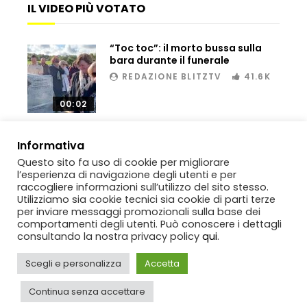
IL VIDEO PIÙ VOTATO
“Toc toc”: il morto bussa sulla
Dramma ai Fori Imperiali: soccorritori al
bara durante il funerale
lavoro per 11 ore, operaio muore dopo il
salvataggio
REDAZIONE BLITZTV
41.6K
00:02
Scambio di droga, inseguimento e fuga:
sequestro spettacolare tra Sicilia e
Informativa
Tunisia
Questo sito fa uso di cookie per migliorare
l’esperienza di navigazione degli utenti e per
raccogliere informazioni sull’utilizzo del sito stesso.
Genova, raid nel liceo occupato: le
Utilizziamo sia cookie tecnici sia cookie di parti terze
immagini dei danni
per inviare messaggi promozionali sulla base dei
comportamenti degli utenti. Può conoscere i dettagli
consultando la nostra privacy policy
qui
.
Copyright
BlitzTV
© 2019-2025
SIGNO
Via Rabolini, 13 Milano - P.IVA
IT11812250154. Tutti i diritti sono riservati.
Genova, sequestrata Ferrari da
Scegli e personalizza
Accetta
700mila euro: il tentativo di
contrabbando scoperto al porto
Continua senza accettare