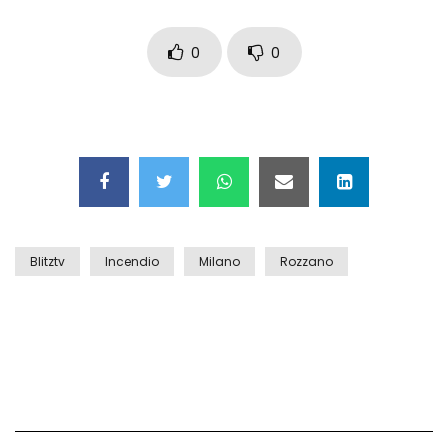
Maschere e lusso fake: blitz nella villa-
showroom
0
0
Gioia Tauro, carico esplosivo in un
container: il momento in cui viene fatto
brillare
Ragusa, arrestati i responsabili del
sequestro del 17enne
Blitztv
Incendio
Milano
Rozzano
Auto contromano a Napoli: il caos dopo
la partita
Incidente in Fulvio Testi a Milano, gli
attimi dopo lo scontro