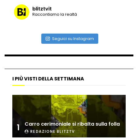
blitztvit
Raccontiamo la realtà
Maltempo, il ristorante di Antonia
Klugmann sott’acqua
Seguici su Instagram
Frana travolge casa a Cormons: il video
girato dal ragazzo disperso prima del
crollo
I PIÙ VISTI DELLA SETTIMANA
Camera, seduta sospesa per un malore
del deputato Tabacci
Cinque colpi in tre giorni a Milano: le
immagini che lo tradiscono
Carro cerimoniale si ribalta sulla folla
1
REDAZIONE BLITZTV