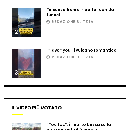
Matteo Renzi maratoneta, ad Atene
Tir senza freni si ribalta fuori da
chiude in 4 ore e 10: “Up and down for
tunnel
me is very difficult”
REDAZIONE BLITZTV
2
Ingresso da film a Taormina: lo sposo
plana tra le rovine greche
I “lava” you! Il vulcano romantico
REDAZIONE BLITZTV
Incendio nel Vicentino, in fumo un
deposito di giocattoli
3
Il sindaco Silvia Salis porta in aula gli
insulti sessisti che riceve
IL VIDEO PIÙ VOTATO
Notte incantata a Selva di Val Gardena,
“Toc toc”: il morto bussa sulla
la prima neve trasforma il paese
bara durante il funerale