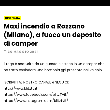
Napoli, così è stato scoperto il rifugio
CRONACA
del latitante
Maxi incendio a Rozzano
(Milano), a fuoco un deposito
Un metro di neve in poche ore a Prato
di camper
Nevoso
30 MAGGIO 2024
Il rogo è scaturito da un guasto elettrico in un camper che
Roma, la metro C diventa un museo:
ha fatto esplodere una bombola gpl presente nel veicolo
ecco cosa c’è nelle nuove stazioni
ISCRIVITI AL NOSTRO CANALE e SEGUICI:
http://www.blitztv.it
Lucca, blitz della Finanza nello studio
https://www.facebook.com/blitzTVit/
medico abusivo
https://www.instagram.com/blitztvit/