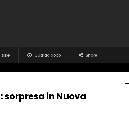
islike
Guarda dopo
Share
a: sorpresa in Nuova