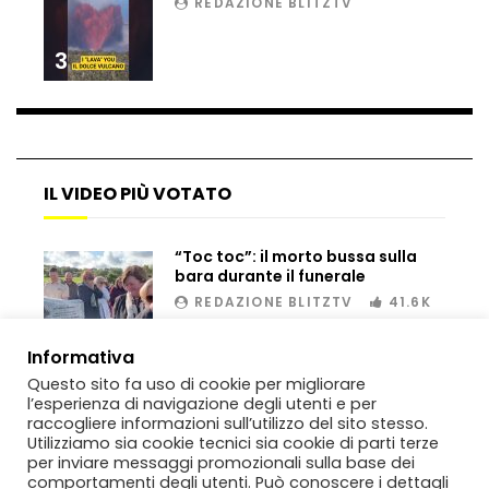
REDAZIONE BLITZTV
Matteo Renzi maratoneta, ad Atene
chiude in 4 ore e 10: “Up and down for
3
me is very difficult”
Ingresso da film a Taormina: lo sposo
plana tra le rovine greche
IL VIDEO PIÙ VOTATO
Incendio nel Vicentino, in fumo un
“Toc toc”: il morto bussa sulla
deposito di giocattoli
bara durante il funerale
REDAZIONE BLITZTV
41.6K
00:02
Il sindaco Silvia Salis porta in aula gli
Informativa
insulti sessisti che riceve
Questo sito fa uso di cookie per migliorare
l’esperienza di navigazione degli utenti e per
raccogliere informazioni sull’utilizzo del sito stesso.
Utilizziamo sia cookie tecnici sia cookie di parti terze
per inviare messaggi promozionali sulla base dei
Notte incantata a Selva di Val Gardena,
comportamenti degli utenti. Può conoscere i dettagli
la prima neve trasforma il paese