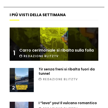
I PIÙ VISTI DELLA SETTIMANA
Maltempo, il ristorante di Antonia
Klugmann sott’acqua
Frana travolge casa a Cormons: il video
girato dal ragazzo disperso prima del
Carro cerimoniale si ribalta sulla folla
crollo
1
REDAZIONE BLITZTV
Camera, seduta sospesa per un malore
Tir senza freni si ribalta fuori da
del deputato Tabacci
tunnel
REDAZIONE BLITZTV
2
Cinque colpi in tre giorni a Milano: le
immagini che lo tradiscono
I “lava” you! Il vulcano romantico