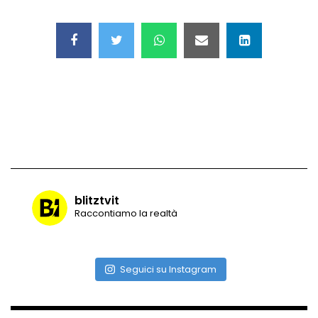
Maschere e lusso fake: blitz nella villa-
showroom
Gioia Tauro, carico esplosivo in un
container: il momento in cui viene fatto
brillare
Ragusa, arrestati i responsabili del
sequestro del 17enne
blitztvit
Raccontiamo la realtà
Auto contromano a Napoli: il caos dopo
la partita
Seguici su Instagram
Incidente in Fulvio Testi a Milano, gli
attimi dopo lo scontro