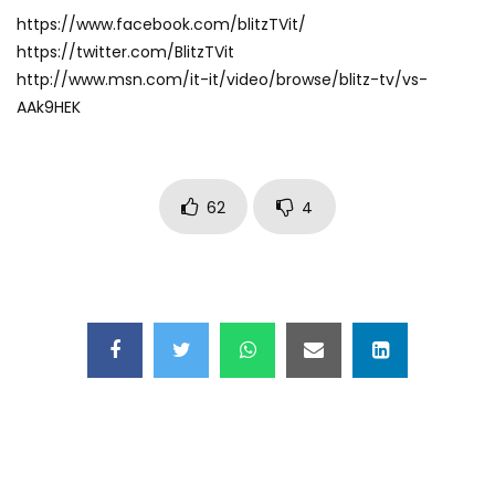
Maschere e lusso fake: blitz nella villa-
https://www.facebook.com/blitzTVit/
showroom
https://twitter.com/BlitzTVit
http://www.msn.com/it-it/video/browse/blitz-tv/vs-
AAk9HEK
Gioia Tauro, carico esplosivo in un
container: il momento in cui viene fatto
brillare
62
4
Ragusa, arrestati i responsabili del
sequestro del 17enne
Auto contromano a Napoli: il caos dopo
la partita
Incidente in Fulvio Testi a Milano, gli
attimi dopo lo scontro