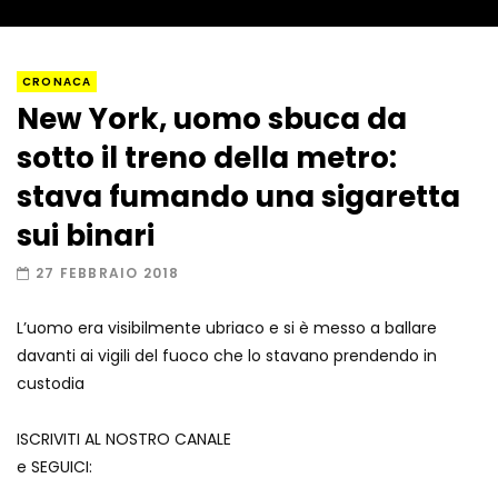
Napoli, così è stato scoperto il rifugio
CRONACA
del latitante
New York, uomo sbuca da
sotto il treno della metro:
Un metro di neve in poche ore a Prato
stava fumando una sigaretta
Nevoso
sui binari
27 FEBBRAIO 2018
Roma, la metro C diventa un museo:
ecco cosa c’è nelle nuove stazioni
L’uomo era visibilmente ubriaco e si è messo a ballare
davanti ai vigili del fuoco che lo stavano prendendo in
custodia
Lucca, blitz della Finanza nello studio
medico abusivo
ISCRIVITI AL NOSTRO CANALE
e SEGUICI: