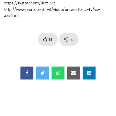
https://twitter.com/BlitzTVit
Maschere e lusso fake: blitz nella villa-
http://www.msn.com/it-it/video/browse/blitz-tv/vs-
showroom
AAk9HEK
Gioia Tauro, carico esplosivo in un
container: il momento in cui viene fatto
14
4
brillare
Ragusa, arrestati i responsabili del
sequestro del 17enne
Auto contromano a Napoli: il caos dopo
la partita
Incidente in Fulvio Testi a Milano, gli
attimi dopo lo scontro