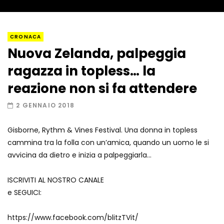
Napoli, così è stato scoperto il rifugio
CRONACA
del latitante
Nuova Zelanda, palpeggia
ragazza in topless… la
Un metro di neve in poche ore a Prato
reazione non si fa attendere
Nevoso
2 GENNAIO 2018
Gisborne, Rythm & Vines Festival. Una donna in topless
Roma, la metro C diventa un museo:
cammina tra la folla con un’amica, quando un uomo le si
ecco cosa c’è nelle nuove stazioni
avvicina da dietro e inizia a palpeggiarla…
ISCRIVITI AL NOSTRO CANALE
Lucca, blitz della Finanza nello studio
e SEGUICI:
medico abusivo
https://www.facebook.com/blitzTVit/