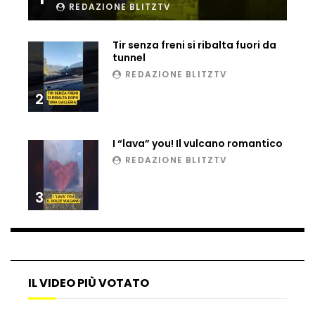
REDAZIONE BLITZTV
Matteo Renzi maratoneta, ad Atene
chiude in 4 ore e 10: “Up and down for
me is very difficult”
Tir senza freni si ribalta fuori da
tunnel
REDAZIONE BLITZTV
Ingresso da film a Taormina: lo sposo
2
plana tra le rovine greche
I “lava” you! Il vulcano romantico
Incendio nel Vicentino, in fumo un
REDAZIONE BLITZTV
deposito di giocattoli
3
Il sindaco Silvia Salis porta in aula gli
insulti sessisti che riceve
IL VIDEO PIÙ VOTATO
Notte incantata a Selva di Val Gardena,
la prima neve trasforma il paese