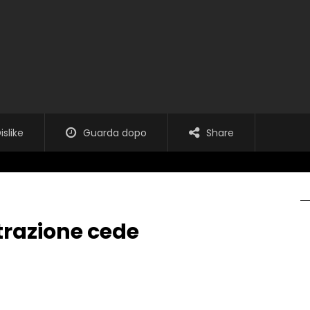
islike
Guarda dopo
Share
trazione cede