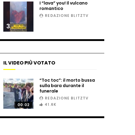
I “lava” you! Il vulcano
romantico
REDAZIONE BLITZTV
3
IL VIDEO PIÙ VOTATO
“Toc toc”: il morto bussa
sulla bara durante il
funerale
REDAZIONE BLITZTV
41.6K
00:02