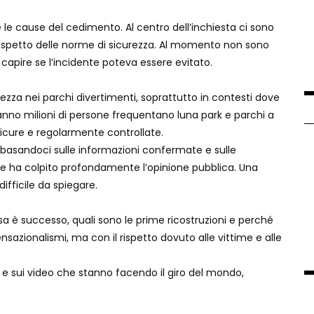
 le cause del cedimento. Al centro dell’inchiesta ci sono
l rispetto delle norme di sicurezza. Al momento non sono
è capire se l’incidente poteva essere evitato.
rezza nei parchi divertimenti, soprattutto in contesti dove
 anno milioni di persone frequentano luna park e parchi a
 sicure e regolarmente controllate.
basandoci sulle informazioni confermate e sulle
che ha colpito profondamente l’opinione pubblica. Una
fficile da spiegare.
osa è successo, quali sono le prime ricostruzioni e perché
sazionalismi, ma con il rispetto dovuto alle vittime e alle
i e sui video che stanno facendo il giro del mondo,