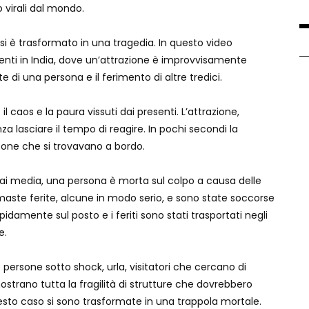
o virali dal mondo.
 è trasformato in una tragedia. In questo video
nti in India, dove un’attrazione è improvvisamente
 di una persona e il ferimento di altre tredici.
l caos e la paura vissuti dai presenti. L’attrazione,
nza lasciare il tempo di reagire. In pochi secondi la
rsone che si trovavano a bordo.
dai media, una persona è morta sul colpo a causa delle
rimaste ferite, alcune in modo serio, e sono state soccorse
mente sul posto e i feriti sono stati trasportati negli
e.
 persone sotto shock, urla, visitatori che cercano di
mostrano tutta la fragilità di strutture che dovrebbero
esto caso si sono trasformate in una trappola mortale.