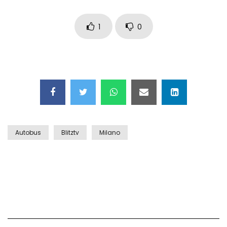
Maschere e lusso fake: blitz nella villa-
showroom
1
0
Gioia Tauro, carico esplosivo in un
container: il momento in cui viene fatto
brillare
Ragusa, arrestati i responsabili del
sequestro del 17enne
Autobus
Blitztv
Milano
Auto contromano a Napoli: il caos dopo
la partita
Incidente in Fulvio Testi a Milano, gli
attimi dopo lo scontro