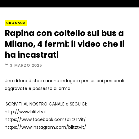
Napoli, così è stato scoperto il rifugio
CRONACA
del latitante
Rapina con coltello sul bus a
Milano, 4 fermi: il video che li
Un metro di neve in poche ore a Prato
ha incastrati
Nevoso
3 MARZO 2025
Uno di loro è stato anche indagato per lesioni personali
Roma, la metro C diventa un museo:
aggravate e possesso di arma
ecco cosa c’è nelle nuove stazioni
ISCRIVITI AL NOSTRO CANALE e SEGUICI:
http://www.blitztv.it
Lucca, blitz della Finanza nello studio
https://www.facebook.com/blitzTVit/
medico abusivo
https://www.instagram.com/blitztvit/