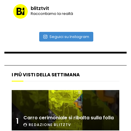
blitztvit
Raccontiamo la realtà
Maltempo, il ristorante di Antonia
Klugmann sott’acqua
Seguici su Instagram
Frana travolge casa a Cormons: il video
girato dal ragazzo disperso prima del
crollo
I PIÙ VISTI DELLA SETTIMANA
Camera, seduta sospesa per un malore
del deputato Tabacci
Cinque colpi in tre giorni a Milano: le
immagini che lo tradiscono
Carro cerimoniale si ribalta sulla folla
1
REDAZIONE BLITZTV