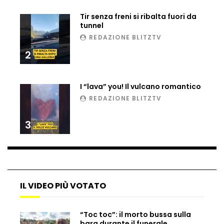
Matteo Renzi maratoneta, ad Atene
Tir senza freni si ribalta fuori da
chiude in 4 ore e 10: “Up and down for
tunnel
me is very difficult”
REDAZIONE BLITZTV
2
Ingresso da film a Taormina: lo sposo
plana tra le rovine greche
I “lava” you! Il vulcano romantico
REDAZIONE BLITZTV
Incendio nel Vicentino, in fumo un
deposito di giocattoli
3
Il sindaco Silvia Salis porta in aula gli
insulti sessisti che riceve
IL VIDEO PIÙ VOTATO
Notte incantata a Selva di Val Gardena,
“Toc toc”: il morto bussa sulla
la prima neve trasforma il paese
bara durante il funerale